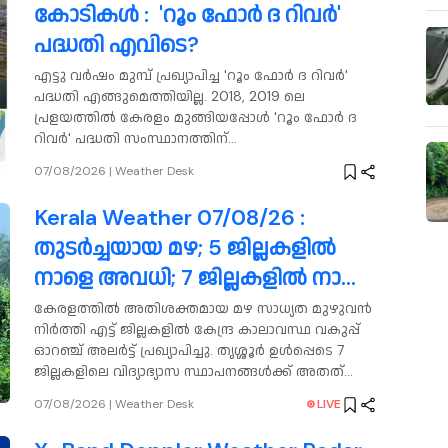
കോടികൾ : 'റൂം ഫോർ ദ റിവർ'
പദ്ധതി എവിടെ?
എട്ടു വർഷം മുമ്പ് പ്രഖ്യാപിച്ച 'റൂം ഫോർ ദ റിവർ'
പദ്ധതി എങ്ങുമെത്തിയില്ല. 2018, 2019 ലെ
പ്രളയത്തിൽ കേരളം മുങ്ങിയപ്പോൾ 'റൂം ഫോർ ദ
റിവർ' പദ്ധതി സംസ്ഥാനത്തിന്
കരുത്താകുമെന്നായിരുന്നു പ്രഖ്യാപനം.
07/08/2026
|
Weather Desk
Kerala Weather 07/08/26 :
തുടർച്ചയായ മഴ; 5 ജില്ലകളിൽ
നാളെ അവധി; 7 ജില്ലകളിൽ നാളെ
ഓറഞ്ച് അലർട്ട്
കേരളത്തിൽ അതിശക്തമായ മഴ സാധ്യത മുഴുവൻ
നിർത്തി എട്ട് ജില്ലകളിൽ കേന്ദ്ര കാലാവസ്ഥ വകുപ്പ്
ഓറഞ്ച് അലർട്ട് പ്രഖ്യാപിച്ചു. തൃശ്ശൂർ ഉൾപ്പെടെ 7
ജില്ലകളിലെ വിദ്യാഭ്യാസ സ്ഥാപനങ്ങൾക്ക് അതത്
ജില്ലാ കലക്ടർമാർ അവധി പ്രഖ്യാപിച്ചിട്ടുണ്ട്.
07/08/2026
|
Weather Desk
LIVE