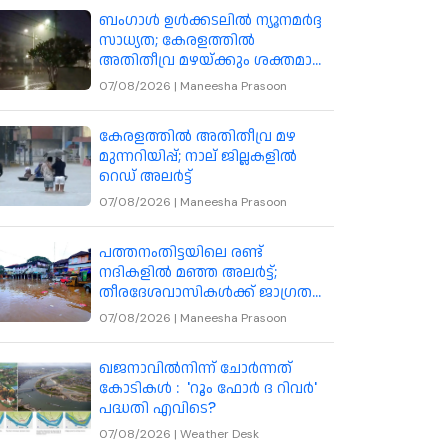
ബംഗാൾ ഉൾക്കടലിൽ ന്യൂനമർദ്ദ
സാധ്യത; കേരളത്തിൽ
അതിതീവ്ര മഴയ്ക്കും ശക്തമായ
കാറ്റിനും മുന്നറിയിപ്പ്
07/08/2026
|
Maneesha Prasoon
കേരളത്തിൽ അതിതീവ്ര മഴ
മുന്നറിയിപ്പ്; നാല് ജില്ലകളിൽ
റെഡ് അലർട്ട്
07/08/2026
|
Maneesha Prasoon
പത്തനംതിട്ടയിലെ രണ്ട്
നദികളിൽ മഞ്ഞ അലർട്ട്;
തീരദേശവാസികൾക്ക് ജാഗ്രത
നിർദേശം
07/08/2026
|
Maneesha Prasoon
ഖജനാവിൽനിന്ന് ചോർന്നത്
കോടികൾ : 'റൂം ഫോർ ദ റിവർ'
പദ്ധതി എവിടെ?
07/08/2026
|
Weather Desk