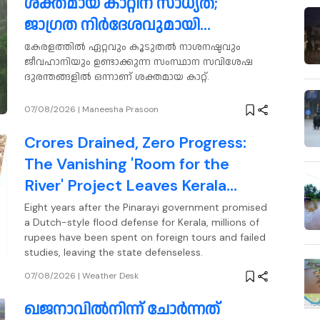
ശക്തമായ കാറ്റിന് സാധ്യത;
ജാഗ്രത നിർദേശവുമായി
കാലാവസ്ഥ വകുപ്പ്
കേരളത്തിൽ ഏറ്റവും കൂടുതൽ നാശനഷ്ടവും
ജീവഹാനിയും ഉണ്ടാക്കുന്ന സംസ്ഥാന സവിശേഷ
ദുരന്തങ്ങളിൽ ഒന്നാണ് ശക്തമായ കാറ്റ്.
07/08/2026
|
Maneesha Prasoon
Crores Drained, Zero Progress:
The Vanishing 'Room for the
River' Project Leaves Kerala
Flooding
Eight years after the Pinarayi government promised
a Dutch-style flood defense for Kerala, millions of
rupees have been spent on foreign tours and failed
studies, leaving the state defenseless.
07/08/2026
|
Weather Desk
ഖജനാവിൽനിന്ന് ചോർന്നത്