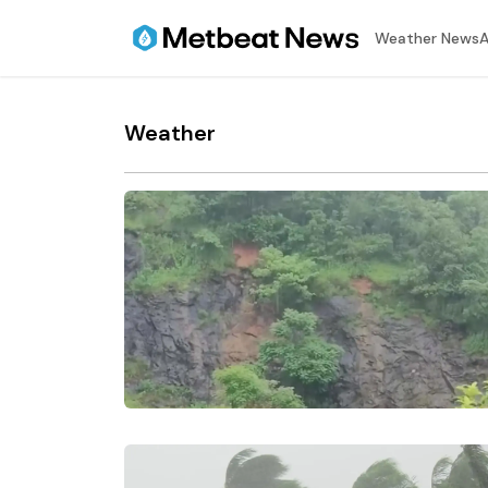
⁠Weather News
A
Weather