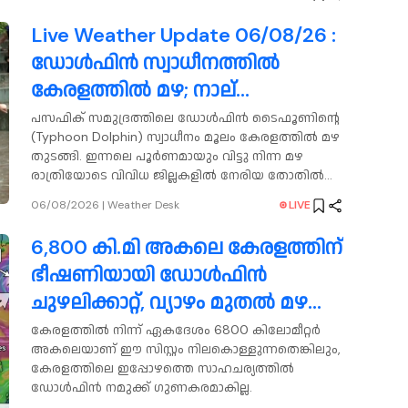
Live Weather Update 06/08/26 :
ഡോൾഫിൻ സ്വാധീനത്തിൽ
കേരളത്തിൽ മഴ; നാല്
ജില്ലകളിലെ വിദ്യാഭ്യാസ
പസഫിക് സമുദ്രത്തിലെ ഡോൾഫിൻ ടൈഫൂണിൻ്റെ
(Typhoon Dolphin) സ്വാധീനം മൂലം കേരളത്തിൽ മഴ
സ്ഥാപനങ്ങൾക്ക് നാളെ അവധി
തുടങ്ങി. ഇന്നലെ പൂർണമായും വിട്ടു നിന്ന മഴ
രാത്രിയോടെ വിവിധ ജില്ലകളിൽ നേരിയ തോതിൽ
സജീവമായി. വിവിധ ജില്ലകളിൽ രാവിലെയും മഴ
06/08/2026
|
Weather Desk
LIVE
തുടരുകയാണ്.
6,800 കി.മി അകലെ കേരളത്തിന്
ഭീഷണിയായി ഡോൾഫിൻ
ചുഴലിക്കാറ്റ്, വ്യാഴം മുതൽ മഴ
ശക്തമാകാൻ സാധ്യത
കേരളത്തിൽ നിന്ന് ഏകദേശം 6800 കിലോമീറ്റർ
അകലെയാണ് ഈ സിസ്റ്റം നിലകൊള്ളുന്നതെങ്കിലും,
കേരളത്തിലെ ഇപ്പോഴത്തെ സാഹചര്യത്തിൽ
ഡോൾഫിൻ നമുക്ക് ഗുണകരമാകില്ല.