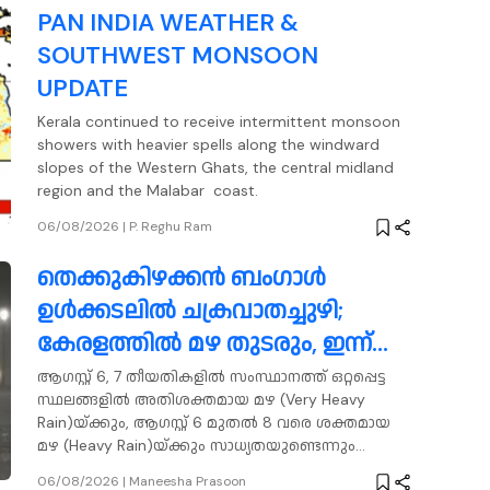
PAN INDIA WEATHER &
SOUTHWEST MONSOON
UPDATE
Kerala continued to receive intermittent monsoon
showers with heavier spells along the windward
slopes of the Western Ghats, the central midland
region and the Malabar coast.
06/08/2026
|
P. Reghu Ram
തെക്കുകിഴക്കൻ ബംഗാൾ
ഉൾക്കടലിൽ ചക്രവാതച്ചുഴി;
കേരളത്തിൽ മഴ തുടരും, ഇന്ന്
മൂന്ന് ജില്ലകളിൽ അതിതീവ്ര
ആഗസ്റ്റ് 6, 7 തീയതികളിൽ സംസ്ഥാനത്ത് ഒറ്റപ്പെട്ട
സ്ഥലങ്ങളിൽ അതിശക്തമായ മഴ (Very Heavy
മഴയ്ക്ക് സാധ്യത
Rain)യ്ക്കും, ആഗസ്റ്റ് 6 മുതൽ 8 വരെ ശക്തമായ
മഴ (Heavy Rain)യ്ക്കും സാധ്യതയുണ്ടെന്നും
മുന്നറിയിപ്പിൽ പറയുന്നു.
06/08/2026
|
Maneesha Prasoon