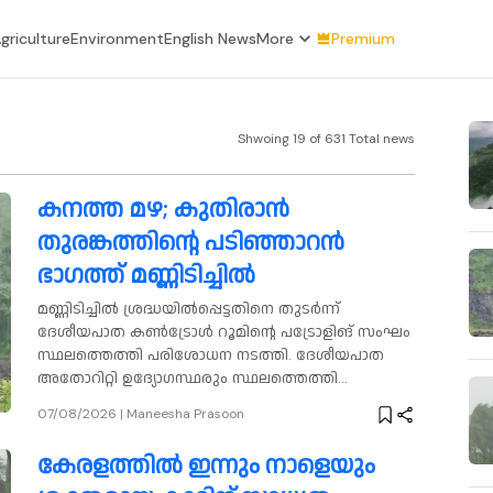
griculture
Environment
English News
More
Premium
Shwoing
19
of
631
Total news
കനത്ത മഴ; കുതിരാൻ
തുരങ്കത്തിന്റെ പടിഞ്ഞാറൻ
ഭാഗത്ത് മണ്ണിടിച്ചിൽ
മണ്ണിടിച്ചിൽ ശ്രദ്ധയിൽപ്പെട്ടതിനെ തുടർന്ന്
ദേശീയപാത കൺട്രോൾ റൂമിന്റെ പട്രോളിങ് സംഘം
സ്ഥലത്തെത്തി പരിശോധന നടത്തി. ദേശീയപാത
അതോറിറ്റി ഉദ്യോഗസ്ഥരും സ്ഥലത്തെത്തി
സ്ഥിതിഗതികൾ വിലയിരുത്താനിരിക്കുകയാണ്.
07/08/2026
|
Maneesha Prasoon
കേരളത്തിൽ ഇന്നും നാളെയും