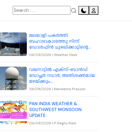
മലയാളി പകര്‍ത്തി
ബഹാരാകാശത്തു നിന്ന്
ഡോള്‍ഫിന്‍ ചുഴലിക്കാറ്റിന്റെ
ചിത്രം
06/08/2026
|
Weather Desk
വയനാട്ടിൽ എക്‌സ്-ബാൻഡ്
ഡോപ്ലർ റഡാർ; അതിശക്തമായ
മഴയ്ക്കും
മേഘവിസ്ഫോടനത്തിനും
06/08/2026
|
Maneesha Prasoon
മുന്നറിയിപ്പ് നൽകും
PAN INDIA WEATHER &
SOUTHWEST MONSOON
UPDATE
06/08/2026
|
P. Reghu Ram