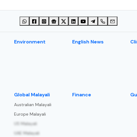
Environment
English News
Cl
⁠Global Malayali
Finance
Gu
Australian Malayali
Europe Malayali
US Malayali
UAE Malayali