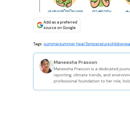
Add as a preferred
source on Google
Tags :
summer
summer heat
Temperature
children
wa
Maneesha Prasoon
Maneesha Prasoon is a dedicated journa
reporting, climate trends, and environm
professional foundation to her role, hol
Journalism from the Keltron Knowledge 