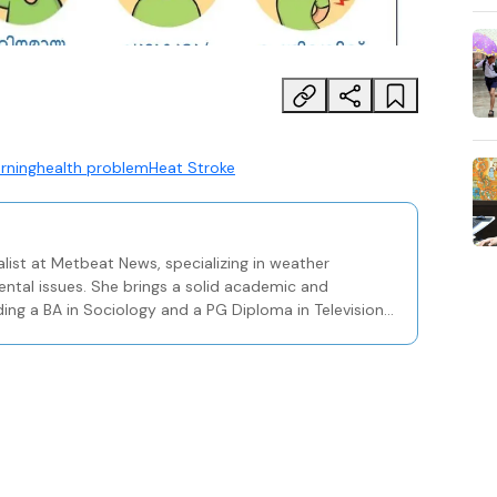
rning
health problem
Heat Stroke
list at Metbeat News, specializing in weather
ental issues. She brings a solid academic and
ding a BA in Sociology and a PG Diploma in Television
Centre in Kozhikode.