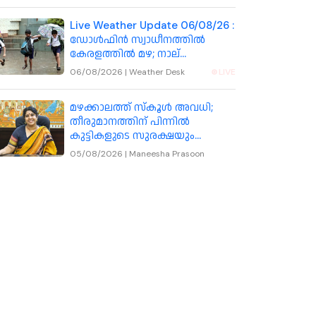
Live Weather Update 06/08/26 :
ഡോൾഫിൻ സ്വാധീനത്തിൽ
കേരളത്തിൽ മഴ; നാല്
ജില്ലകളിലെ വിദ്യാഭ്യാസ
06/08/2026
|
Weather Desk
LIVE
സ്ഥാപനങ്ങൾക്ക് നാളെ അവധി
മഴക്കാലത്ത് സ്കൂൾ അവധി;
തീരുമാനത്തിന് പിന്നിൽ
കുട്ടികളുടെ സുരക്ഷയും
യാഥാർഥ്യ സാഹചര്യങ്ങളും:
05/08/2026
|
Maneesha Prasoon
കോഴിക്കോട് കലക്ടർ