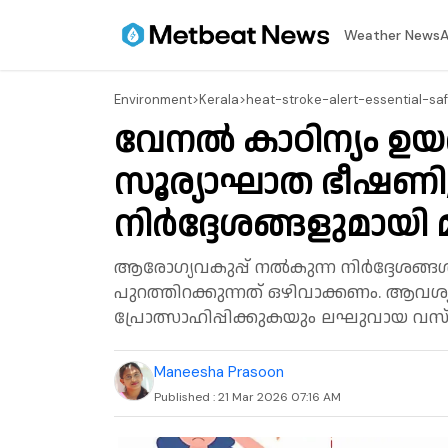
⁠Weather News
A
Environment
>
Kerala
>
heat-stroke-alert-essential-s
വേനൽ കാഠിന്യം ഉയരു
സൂര്യാഘാത ഭീഷണി;
നിർദ്ദേശങ്ങളുമായി മു
ആരോഗ്യവകുപ്പ് നൽകുന്ന നിർദ്ദേശങ്ങൾ പ
പുറത്തിറക്കുന്നത് ഒഴിവാക്കണം. ആവശ്യ
പ്രോത്സാഹിപ്പിക്കുകയും ലഘുവായ വസ്
Maneesha Prasoon
Published :
21 Mar 2026 07:16 AM