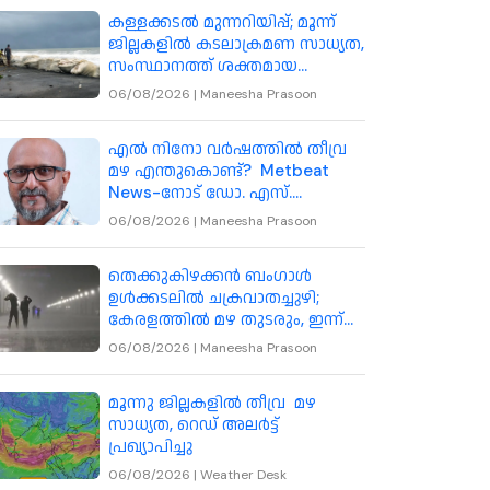
കള്ളക്കടൽ മുന്നറിയിപ്പ്; മൂന്ന്
ജില്ലകളിൽ കടലാക്രമണ സാധ്യത,
സംസ്ഥാനത്ത് ശക്തമായ
കാറ്റിനും മുന്നറിയിപ്പ്
06/08/2026
|
Maneesha Prasoon
എൽ നിനോ വർഷത്തിൽ തീവ്ര
മഴ എന്തുകൊണ്ട്? Metbeat
News-നോട് ഡോ. എസ്.
അഭിലാഷ് വിശദീകരിക്കുന്നു
06/08/2026
|
Maneesha Prasoon
തെക്കുകിഴക്കൻ ബംഗാൾ
ഉൾക്കടലിൽ ചക്രവാതച്ചുഴി;
കേരളത്തിൽ മഴ തുടരും, ഇന്ന്
മൂന്ന് ജില്ലകളിൽ അതിതീവ്ര
06/08/2026
|
Maneesha Prasoon
മഴയ്ക്ക് സാധ്യത
മൂന്നു ജില്ലകളിൽ തീവ്ര മഴ
സാധ്യത, റെഡ് അലർട്ട്
പ്രഖ്യാപിച്ചു
06/08/2026
|
Weather Desk