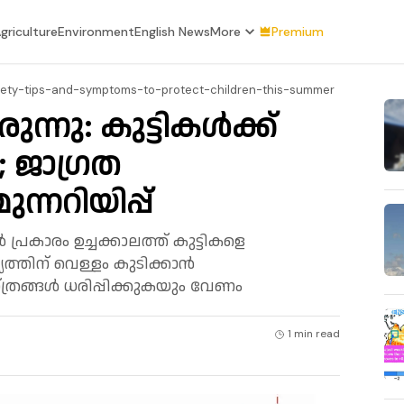
griculture
Environment
English News
More
Premium
afety-tips-and-symptoms-to-protect-children-this-summer
ന്നു: കുട്ടികൾക്ക്
 ജാഗ്രത
ന്നറിയിപ്പ്
്രകാരം ഉച്ചക്കാലത്ത് കുട്ടികളെ
ത്തിന് വെള്ളം കുടിക്കാൻ
ത്രങ്ങൾ ധരിപ്പിക്കുകയും വേണം
1 min
read