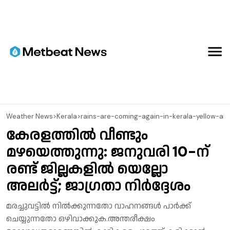
⁠Weather News
>
Kerala
>
rains-are-coming-again-in-kerala-yellow-ale
കേരളത്തിൽ വീണ്ടും
മഴയെത്തുന്നു: ജനുവരി 10-ന്
രണ്ട് ജില്ലകളിൽ യെല്ലോ
അലർട്ട്; ജാഗ്രതാ നിർദ്ദേശം
മരച്ചുവട്ടിൽ നിൽക്കുന്നതോ വാഹനങ്ങൾ പാർക്ക്
ചെയ്യുന്നതോ ഒഴിവാക്കുക. ​അന്തരീക്ഷം