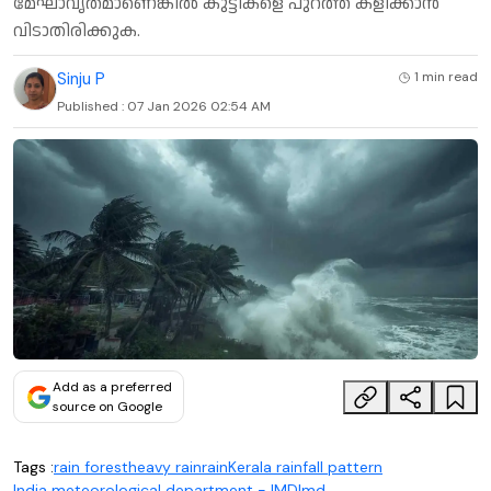
മേഘാവൃതമാണെങ്കിൽ കുട്ടികളെ പുറത്ത് കളിക്കാൻ
വിടാതിരിക്കുക.
Sinju P
1 min
read
Published :
07 Jan 2026 02:54 AM
Add as a preferred
source on Google
Tags :
rain forest
heavy rain
rain
Kerala rainfall pattern
India meteorological department - IMD
Imd