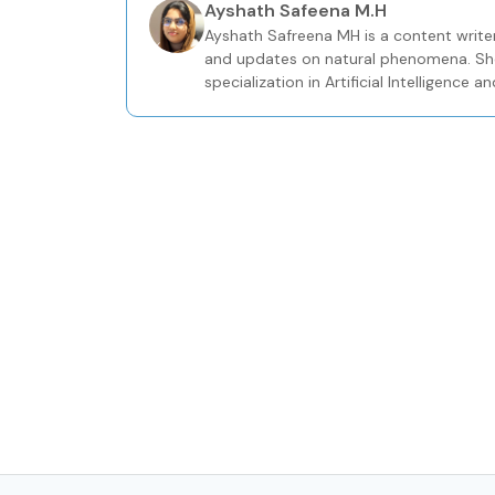
Ayshath Safeena M.H
Ayshath Safreena MH is a content writer
and updates on natural phenomena. She
specialization in Artificial Intelligence
weather content creation.