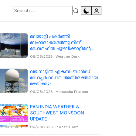
മലയാളി പകര്‍ത്തി
ബഹാരാകാശത്തു നിന്ന്
ഡോള്‍ഫിന്‍ ചുഴലിക്കാറ്റിന്റെ
ചിത്രം
06/08/2026
|
Weather Desk
വയനാട്ടിൽ എക്‌സ്-ബാൻഡ്
ഡോപ്ലർ റഡാർ; അതിശക്തമായ
മഴയ്ക്കും
മേഘവിസ്ഫോടനത്തിനും
06/08/2026
|
Maneesha Prasoon
മുന്നറിയിപ്പ് നൽകും
PAN INDIA WEATHER &
SOUTHWEST MONSOON
UPDATE
06/08/2026
|
P. Reghu Ram