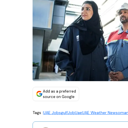
Add as a preferred
source on Google
Tags :
UAE Jobs
gulf
Job
Uae
UAE Weather News
oman