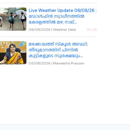
Live Weather Update 06/08/26 :
ഡോൾഫിൻ സ്വാധീനത്തിൽ
കേരളത്തിൽ മഴ; നാല്
ജില്ലകളിലെ വിദ്യാഭ്യാസ
06/08/2026
|
Weather Desk
LIVE
സ്ഥാപനങ്ങൾക്ക് നാളെ അവധി
മഴക്കാലത്ത് സ്കൂൾ അവധി;
തീരുമാനത്തിന് പിന്നിൽ
കുട്ടികളുടെ സുരക്ഷയും
യാഥാർഥ്യ സാഹചര്യങ്ങളും:
05/08/2026
|
Maneesha Prasoon
കോഴിക്കോട് കലക്ടർ