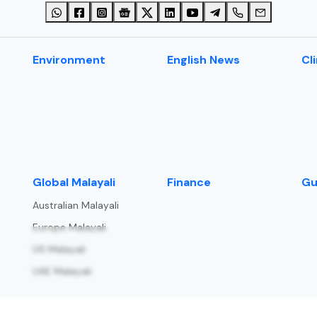
Environment
English News
Cl
⁠Global Malayali
Finance
Gu
Australian Malayali
Europe Malayali
US Malayali
UAE Malayali