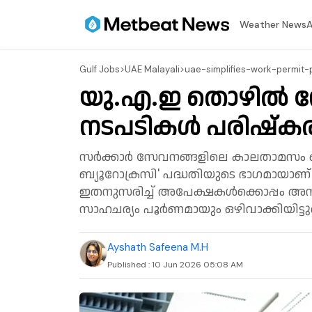
⁠Weather News
A
Gulf Jobs
>
UAE Malayali
>
uae-simplifies-work-permit-
യു.എ.ഇ തൊഴിൽ നേ
നടപടികൾ പരിഷ്കരിച്
സര്‍ക്കാര്‍ സേവനങ്ങളിലെ കാലതാമസം ഒ
ബ്യൂറോക്രസി' പദ്ധതിയുടെ ഭാഗമായാണ് പു
ഇതനുസരിച്ച് അപേക്ഷകള്‍ക്കൊപ്പം അനുബ
സാഹചര്യം പൂർണമായും ഒഴിവാക്കിയിട്ടുണ
Ayshath Safeena M.H
Published :
10 Jun 2026 05:08 AM