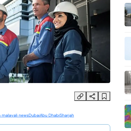
 malayali news
Dubai
Abu Dhabi
Sharjah