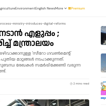
griculture
Environment
English News
More
Premium
process-ministry-introduces-digital-reforms
ടാൻ എളുപ്പം ;
ച് മന്ത്രാലയം
ഴിവാക്കാനുള്ള 'സീറോ ഗവണ്‍മെന്റ്
തിയ മാറ്റങ്ങള്‍ നടപാക്കുന്നത്.
ന്ധ രേഖകള്‍ സമര്‍പ്പിക്കേണ്ടി വരുന്ന
്ട്.
2 mins
read