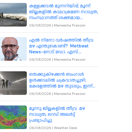
കള്ളക്കടൽ മുന്നറിയിപ്പ്; മൂന്ന്
ജില്ലകളിൽ കടലാക്രമണ സാധ്യത,
സംസ്ഥാനത്ത് ശക്തമായ
കാറ്റിനും മുന്നറിയിപ്പ്
06/08/2026
|
Maneesha Prasoon
എൽ നിനോ വർഷത്തിൽ തീവ്ര
മഴ എന്തുകൊണ്ട്? Metbeat
News-നോട് ഡോ. എസ്.
അഭിലാഷ് വിശദീകരിക്കുന്നു
06/08/2026
|
Maneesha Prasoon
തെക്കുകിഴക്കൻ ബംഗാൾ
ഉൾക്കടലിൽ ചക്രവാതച്ചുഴി;
കേരളത്തിൽ മഴ തുടരും, ഇന്ന്
മൂന്ന് ജില്ലകളിൽ അതിതീവ്ര
06/08/2026
|
Maneesha Prasoon
മഴയ്ക്ക് സാധ്യത
മൂന്നു ജില്ലകളിൽ തീവ്ര മഴ
സാധ്യത, റെഡ് അലർട്ട്
പ്രഖ്യാപിച്ചു
06/08/2026
|
Weather Desk