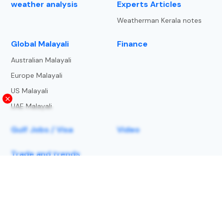
weather analysis
Experts Articles
Weatherman Kerala notes
⁠Global Malayali
Finance
Australian Malayali
Europe Malayali
US Malayali
UAE Malayali
Gulf Jobs / Visa
Video
Trade and trends
About Us
Privacy Policy
Terms and Condition
Copyright Notice
lightning-strike-map
Contact us
© 2025 | Metbeat Weather Service LLP