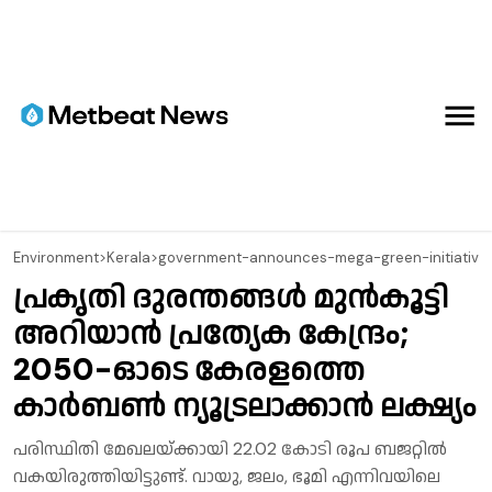
Environment
>
Kerala
>
government-announces-mega-green-initiative
പ്രകൃതി ദുരന്തങ്ങൾ മുൻകൂട്ടി
അറിയാൻ പ്രത്യേക കേന്ദ്രം;
2050-ഓടെ കേരളത്തെ
കാർബൺ ന്യൂട്രലാക്കാൻ ലക്ഷ്യം
പരിസ്ഥിതി മേഖലയ്ക്കായി 22.02 കോടി രൂപ ബജറ്റിൽ
വകയിരുത്തിയിട്ടുണ്ട്. വായു, ജലം, ഭൂമി എന്നിവയിലെ