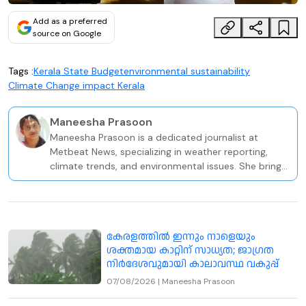
Add as a preferred
source on Google
Tags :
Kerala State Budget
environmental sustainability
Climate Change impact Kerala
Maneesha Prasoon
Maneesha Prasoon is a dedicated journalist at
Metbeat News, specializing in weather reporting,
climate trends, and environmental issues. She brings
a solid academic and professional foundation to her
role, holding a BA in Sociology and a PG Diploma in
Television Journalism from the Keltron Knowledge
Centre in Kozhikode.
കേരളത്തിൽ ഇന്നും നാളെയും
ശക്തമായ കാറ്റിന് സാധ്യത; ജാഗ്രത
നിർദേശവുമായി കാലാവസ്ഥ വകുപ്പ്
07/08/2026
|
Maneesha Prasoon