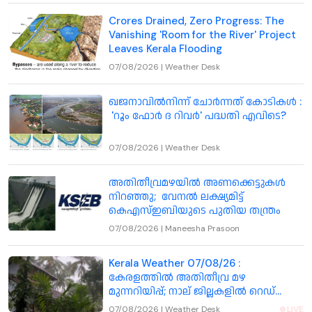
Crores Drained, Zero Progress: The
Vanishing 'Room for the River' Project
Leaves Kerala Flooding
07/08/2026
|
Weather Desk
ഖജനാവിൽനിന്ന് ചോർന്നത് കോടികൾ :
'റൂം ഫോർ ദ റിവർ' പദ്ധതി എവിടെ?
07/08/2026
|
Weather Desk
അതിതീവ്രമഴയിൽ അണക്കെട്ടുകൾ
നിറഞ്ഞു; വേനൽ ലക്ഷ്യമിട്ട്
കെഎസ്ഇബിയുടെ പുതിയ തന്ത്രം
07/08/2026
|
Maneesha Prasoon
Kerala Weather 07/08/26 :
കേരളത്തിൽ അതിതീവ്ര മഴ
മുന്നറിയിപ്പ്; നാല് ജില്ലകളിൽ റെഡ്
അലർട്ട് , തൃശ്ശൂർ ഉൾപ്പെടെ 7 ജില്ലകളിൽ
07/08/2026
|
Weather Desk
LIVE