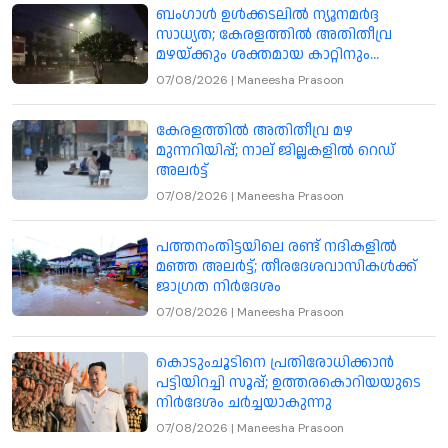
ബംഗാൾ ഉൾക്കടലിൽ ന്യൂനമർദ്ദ
സാധ്യത; കേരളത്തിൽ അതിതീവ്ര
മഴയ്ക്കും ശക്തമായ കാറ്റിനും
മുന്നറിയിപ്പ്
07/08/2026
|
Maneesha Prasoon
കേരളത്തിൽ അതിതീവ്ര മഴ
മുന്നറിയിപ്പ്; നാല് ജില്ലകളിൽ റെഡ്
അലർട്ട്
07/08/2026
|
Maneesha Prasoon
പത്തനംതിട്ടയിലെ രണ്ട് നദികളിൽ
മഞ്ഞ അലർട്ട്; തീരദേശവാസികൾക്ക്
ജാഗ്രത നിർദേശം
07/08/2026
|
Maneesha Prasoon
കൊടുംചൂടിനെ പ്രതിരോധിക്കാൻ
പട്ടിയിറച്ചി സൂപ്പ്; ഉത്തരകൊറിയയുടെ
നിർദേശം ചർച്ചയാകുന്നു
07/08/2026
|
Maneesha Prasoon