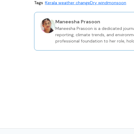
Tags :
Kerala weather change
Dry wind
monsoon
Maneesha Prasoon
Maneesha Prasoon is a dedicated journa
reporting, climate trends, and environm
professional foundation to her role, hol
Journalism from the Keltron Knowledge 