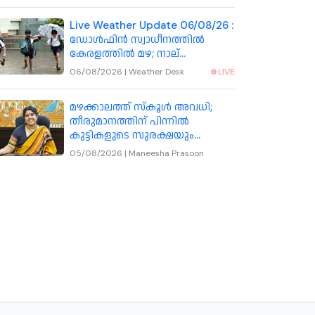
Live Weather Update 06/08/26 :
ഡോൾഫിൻ സ്വാധീനത്തിൽ
കേരളത്തിൽ മഴ; നാല്
ജില്ലകളിലെ വിദ്യാഭ്യാസ
06/08/2026
|
Weather Desk
LIVE
സ്ഥാപനങ്ങൾക്ക് നാളെ അവധി
മഴക്കാലത്ത് സ്കൂൾ അവധി;
തീരുമാനത്തിന് പിന്നിൽ
കുട്ടികളുടെ സുരക്ഷയും
യാഥാർഥ്യ സാഹചര്യങ്ങളും:
05/08/2026
|
Maneesha Prasoon
കോഴിക്കോട് കലക്ടർ