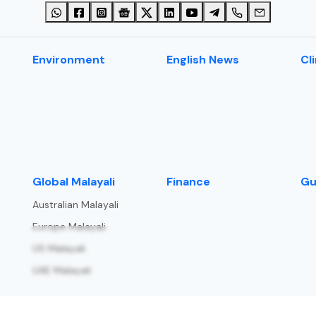
Environment
English News
Cl
⁠Global Malayali
Finance
Gu
Australian Malayali
Europe Malayali
US Malayali
UAE Malayali