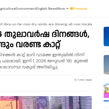
griculture
Environment
English News
More
Premium
-libra-so-far-now-dry-winds-are-blowing-all-over-kerala
96 തുലാവർഷ ദിനങ്ങൾ,
ം വരണ്ട കാറ്റ്
്കൻ കാറ്റ് മാറി വടക്കേ ഇന്ത്യയിൽ നിന്ന്
്റെ ഫലമായി, ഇന്ന് ( 2026 ജനുവരി 19) മുതൽ
ലാവസ്ഥ വകുപ്പ് അറിയിച്ചു.
1 min
read