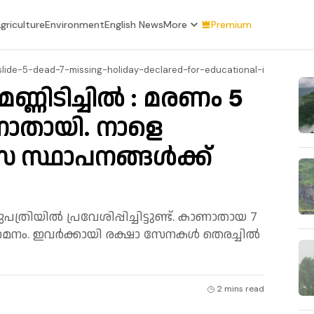
griculture
Environment
English News
More
Premium
lide-5-dead-7-missing-holiday-declared-for-educational-institutions
്ണിടിച്ചില്‍ : മരണം 5
ാതായി. നാളെ
ാസ സ്ഥാപനങ്ങള്‍ക്ക്
്രിയില്‍ പ്രവേശിപ്പിച്ചിട്ടുണ്ട്. കാണാതായ 7
നം. ഇവര്‍ക്കായി രക്ഷാ സേനകള്‍ തെരച്ചില്‍
2 mins
read