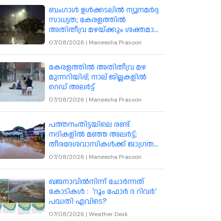
ബംഗാൾ ഉൾക്കടലിൽ ന്യൂനമർദ്ദ
സാധ്യത; കേരളത്തിൽ
അതിതീവ്ര മഴയ്ക്കും ശക്തമായ
കാറ്റിനും മുന്നറിയിപ്പ്
07/08/2026
|
Maneesha Prasoon
കേരളത്തിൽ അതിതീവ്ര മഴ
മുന്നറിയിപ്പ്; നാല് ജില്ലകളിൽ
റെഡ് അലർട്ട്
07/08/2026
|
Maneesha Prasoon
പത്തനംതിട്ടയിലെ രണ്ട്
നദികളിൽ മഞ്ഞ അലർട്ട്;
തീരദേശവാസികൾക്ക് ജാഗ്രത
നിർദേശം
07/08/2026
|
Maneesha Prasoon
ഖജനാവിൽനിന്ന് ചോർന്നത്
കോടികൾ : 'റൂം ഫോർ ദ റിവർ'
പദ്ധതി എവിടെ?
07/08/2026
|
Weather Desk