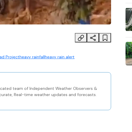
ad Project
heavy rainfall
heavy rain alert
icated team of Independent Weather Observers &
ccurate, Real-time weather updates and forecasts.