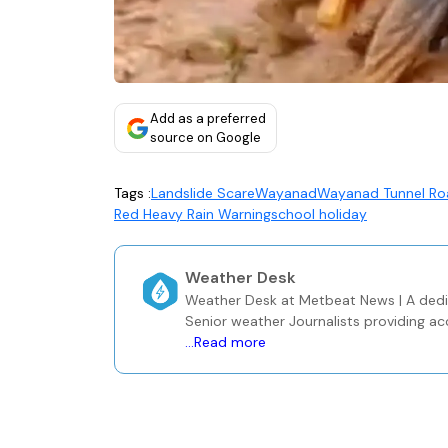
Add as a preferred
source on Google
Tags :
Landslide Scare
Wayanad
Wayanad Tunnel Ro
Red Heavy Rain Warning
school holiday
Weather Desk
Weather Desk at Metbeat News | A ded
Senior weather Journalists providing a