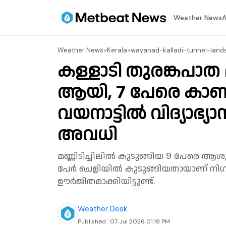
⁠Weather News
A
⁠Weather News
>
Kerala
>
wayanad-kalladi-tunnel-lands
കള്ളാടി തുരങ്കപാത മണ
ആയി, 7 പേരെ കാണ
വയനാട്ടില്‍ വിദ്യാഭ്യ
അവധി
മണ്ണിടിച്ചിലില്‍ കുടുങ്ങിയ 9 പേരെ ആശുപത
പേര്‍ ചെളിയില്‍ കുടുങ്ങിയതായാണ് നിഗമ
ഊര്‍ജിതമാക്കിയിട്ടുണ്ട്.
Weather Desk
Published :
07 Jul 2026 01:18 PM