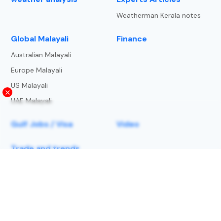
Weatherman Kerala notes
⁠Global Malayali
Finance
Australian Malayali
Europe Malayali
US Malayali
UAE Malayali
Gulf Jobs / Visa
Video
Trade and trends
About Us
Privacy Policy
Terms and Condition
Copyright Notice
lightning-strike-map
Contact us
© 2025 | Metbeat Weather Service LLP