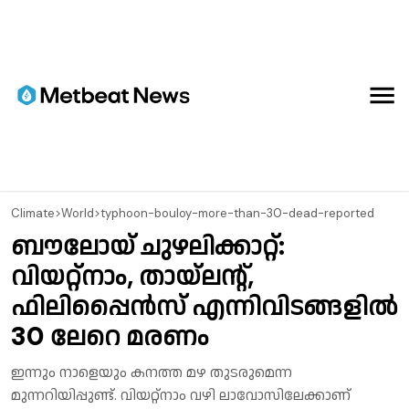
Climate
>
World
>
typhoon-bouloy-more-than-30-dead-reported
ബൗലോയ് ചുഴലിക്കാറ്റ്:
വിയറ്റ്‌നാം, തായ്‌ലന്റ്,
ഫിലിപ്പൈന്‍സ് എന്നിവിടങ്ങളില്‍
30 ലേറെ മരണം
ഇന്നും നാളെയും കനത്ത മഴ തുടരുമെന്ന
മുന്നറിയിപ്പുണ്ട്. വിയറ്റ്‌നാം വഴി ലാവോസിലേക്കാണ്