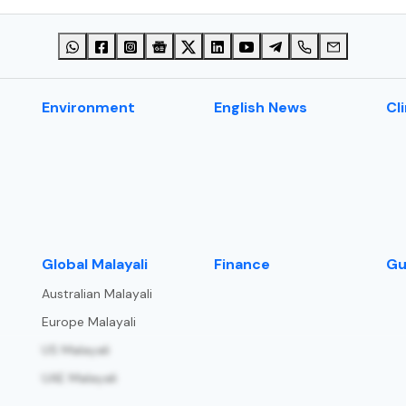
Environment
English News
Cl
⁠Global Malayali
Finance
Gu
Australian Malayali
Europe Malayali
US Malayali
UAE Malayali