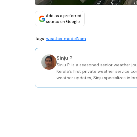
Add as a preferred
source on Google
Tags :
weather model
Ncm
Sinju P
Sinju P. is a seasoned senior weather j
Kerala's first private weather service 
weather updates, Sinju specializes in 
actionable information for the general p