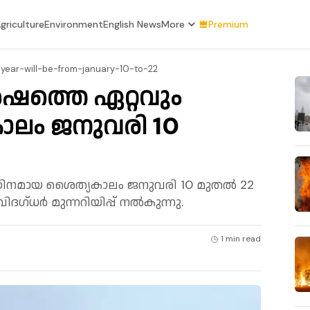
griculture
Environment
English News
More
Premium
year-will-be-from-january-10-to-22
ത്തെ ഏറ്റവും
ലം ജനുവരി 10
ിനമായ ശൈത്യകാലം ജനുവരി 10 മുതൽ 22
ദഗ്ധർ മുന്നറിയിപ്പ് നൽകുന്നു.
1 min
read