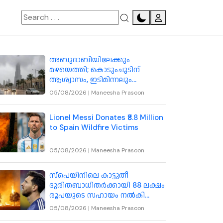
അബുദാബിയിലേക്കും
മഴയെത്തി; കൊടുംചൂടിന്
ആശ്വാസം, ഇടിമിന്നലും
ശക്തമായ കാറ്റും
05/08/2026
|
Maneesha Prasoon
Lionel Messi Donates ₹8.8 Million
to Spain Wildfire Victims
05/08/2026
|
Maneesha Prasoon
സ്പെയിനിലെ കാട്ടുതീ
ദുരിതബാധിതർക്കായി 88 ലക്ഷം
രൂപയുടെ സഹായം നൽകി
ലയണൽ മെസ്സി
05/08/2026
|
Maneesha Prasoon