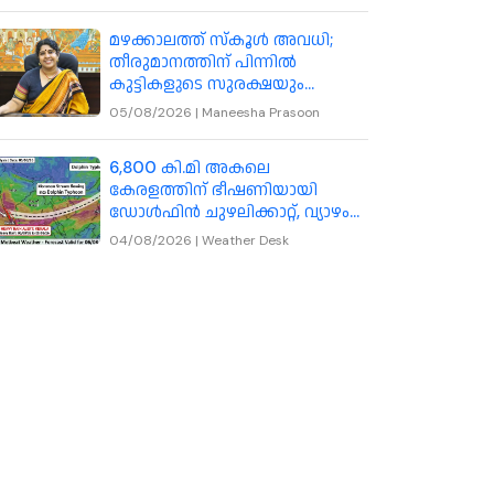
മഴക്കാലത്ത് സ്കൂൾ അവധി;
തീരുമാനത്തിന് പിന്നിൽ
കുട്ടികളുടെ സുരക്ഷയും
യാഥാർഥ്യ സാഹചര്യങ്ങളും:
05/08/2026
|
Maneesha Prasoon
കോഴിക്കോട് കലക്ടർ
6,800 കി.മി അകലെ
കേരളത്തിന് ഭീഷണിയായി
ഡോൾഫിൻ ചുഴലിക്കാറ്റ്, വ്യാഴം
മുതൽ മഴ ശക്തമാകാൻ സാധ്യത
04/08/2026
|
Weather Desk