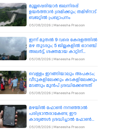
മുല്ലപ്പെരിയാർ ജലനിരപ്പ്
ഉയർത്താൻ ശ്രമിക്കും; തമിഴ്നാട്
ബജറ്റിൽ പ്രഖ്യാപനം
05/08/2026
|
Maneesha Prasoon
ഇന്ന് മുതൽ 9 വരെ കേരളത്തിൽ
മഴ തുടരും; 5 ജില്ലകളിൽ ഓറഞ്ച്
അലർട്ട്, ശക്തമായ കാറ്റിന്
സാധ്യത
05/08/2026
|
Maneesha Prasoon
വെള്ളം ഇറങ്ങിയാലും അപകടം;
വീടുകളിലേക്കും കടകളിലേക്കും
മടങ്ങും മുൻപ് ശ്രദ്ധിക്കേണ്ടത്
05/08/2026
|
Maneesha Prasoon
മഴയിൽ ഫോൺ നനഞ്ഞാൽ
പരിഭ്രാന്തരാകേണ്ട; ഈ
കാര്യങ്ങൾ ശ്രദ്ധിച്ചാൽ ഫോൺ
സംരക്ഷിക്കാം
05/08/2026
|
Maneesha Prasoon