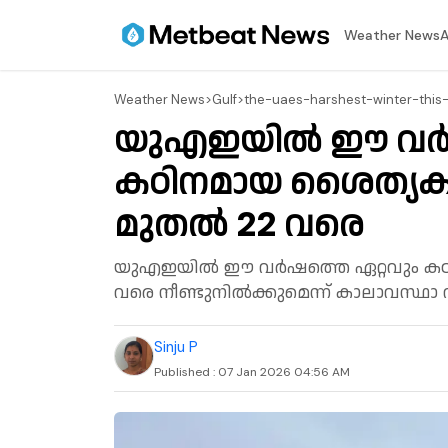
⁠Weather News
A
⁠Weather News
>
Gulf
>
the-uaes-harshest-winter-this-
യു‌എഇയിൽ ഈ വർഷ
കഠിനമായ ശൈത്യകാ
മുതൽ 22 വരെ
യു‌എഇയിൽ ഈ വർഷത്തെ ഏറ്റവും കഠ
വരെ നീണ്ടുനിൽക്കുമെന്ന് കാലാവസ്ഥാ വി
Sinju P
Published :
07 Jan 2026 04:56 AM