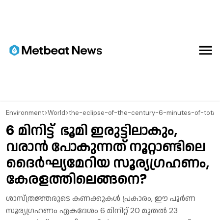
Environment
>
World
>
the-eclipse-of-the-century-6-minutes-of-tota
6 മിനിട്ട് ഭൂമി ഇരുട്ടിലാകും,
വരാൻ പോകുന്നത് നൂറ്റാണ്ടിലെ
ദൈർഘ്യമേറിയ സൂര്യഗ്രഹണം,
കേരളത്തിലെങ്ങനെ?
ശാസ്ത്രജ്ഞരുടെ കണക്കുകൾ പ്രകാരം, ഈ പൂർണ
സൂര്യഗ്രഹണം ഏകദേശം 6 മിനിറ്റ് 20 മുതൽ 23