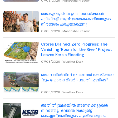
07/08/2026
|
Maneesha Prasoon
കൊടുംചൂടിനെ പ്രതിരോധിക്കാൻ
പട്ടിയിറച്ചി സൂപ്പ്; ഉത്തരകൊറിയയുടെ
നിർദേശം ചർച്ചയാകുന്നു
07/08/2026
|
Maneesha Prasoon
Crores Drained, Zero Progress: The
Vanishing 'Room for the River' Project
Leaves Kerala Flooding
07/08/2026
|
Weather Desk
ഖജനാവിൽനിന്ന് ചോർന്നത് കോടികൾ :
'റൂം ഫോർ ദ റിവർ' പദ്ധതി എവിടെ?
07/08/2026
|
Weather Desk
അതിതീവ്രമഴയിൽ അണക്കെട്ടുകൾ
നിറഞ്ഞു; വേനൽ ലക്ഷ്യമിട്ട്
കെഎസ്ഇബിയുടെ പുതിയ തന്ത്രം