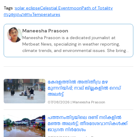
Tags :
solar eclipse
Celestial Event
moon
Path of Totality
സൂര്യഗ്രഹണം
Temperatures
Maneesha Prasoon
Maneesha Prasoon is a dedicated journalist at
Metbeat News, specializing in weather reporting,
climate trends, and environmental issues. She brings
a solid academic and professional foundation to her
role, holding a BA in Sociology and a PG Diploma in
Television Journalism from the Keltron Knowledge
Centre in Kozhikode.
കേരളത്തിൽ അതിതീവ്ര മഴ
മുന്നറിയിപ്പ്; നാല് ജില്ലകളിൽ റെഡ്
അലർട്ട്
07/08/2026
|
Maneesha Prasoon
പത്തനംതിട്ടയിലെ രണ്ട് നദികളിൽ
മഞ്ഞ അലർട്ട്; തീരദേശവാസികൾക്ക്
ജാഗ്രത നിർദേശം