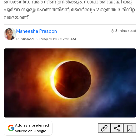
സെക്കൻഡ് വരെ നീണ്ടുനിൽക്കും. സാധാരണയായി ഒരു
പൂർണ സൂര്യഗ്രഹണത്തിന്റെ ദൈർഘ്യം 2 മുതൽ 3 മിനിറ്റ്
വരെയാണ്.
Maneesha Prasoon
3 mins
read
Published :
13 May 2026 07:23 AM
Add as a preferred
source on Google