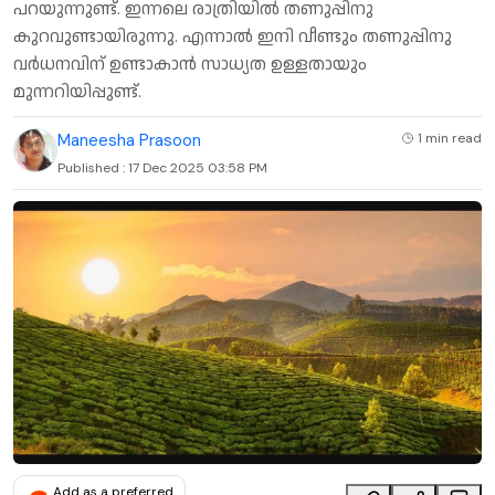
പറയുന്നുണ്ട്. ഇന്നലെ രാത്രിയിൽ തണുപ്പിനു
കുറവുണ്ടായിരുന്നു. എന്നാൽ ഇനി വീണ്ടും തണുപ്പിനു
വർധനവിന് ഉണ്ടാകാൻ സാധ്യത ഉള്ളതായും
മുന്നറിയിപ്പുണ്ട്.
Maneesha Prasoon
1 min
read
Published :
17 Dec 2025 03:58 PM
Add as a preferred