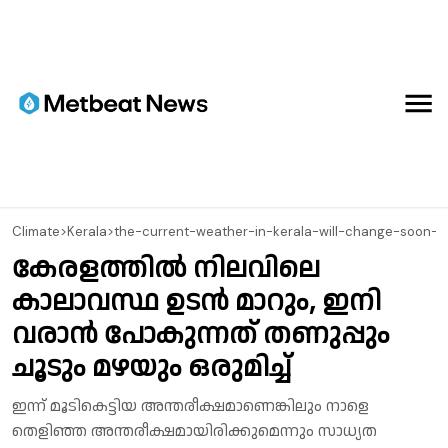
Climate
>
Kerala
>
the-current-weather-in-kerala-will-change-soon-w
കേരളത്തിൽ നിലവിലെ
കാലാവസ്ഥ ഉടൻ മാറും, ഇനി
വരാൻ പോകുന്നത് തണുപ്പും
ചൂടും മഴയും ഒരുമിച്ച്
ഇന്ന് മൂടികെട്ടിയ അന്തരീക്ഷമാണെങ്കിലും നാളെ
തെളിഞ്ഞ അന്തരീക്ഷമായിരിക്കുമെന്നും സാധ്യത