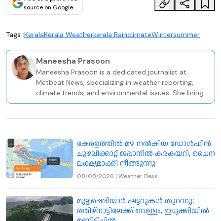
source on Google
Tags :
Kerala
Kerala Weather
kerala Rain
climate
Winter
summer
Maneesha Prasoon
Maneesha Prasoon is a dedicated journalist at
Metbeat News, specializing in weather reporting,
climate trends, and environmental issues. She brings
a solid academic and professional foundation to her
role, holding a BA in Sociology and a PG Diploma in
Television Journalism from the Keltron Knowledge
Centre in Kozhikode.
കേരളത്തില്‍ മഴ നല്‍കിയ ഡോള്‍ഫിന്‍
ചുഴലിക്കാറ്റ് ജപ്പാനില്‍ കരകയറി, ചൈന
ലക്ഷ്യമാക്കി നീങ്ങുന്നു
08/08/2026
|
Weather Desk
മുല്ലപ്പെരിയാർ ഷട്ടറുകൾ തുറന്നു;
തമിഴ്നാട്ടിലേക്ക് വെള്ളം, ഇടുക്കിയിൽ
മണ്ണിടിച്ചിൽ