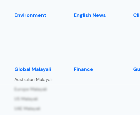
Environment
English News
Cl
⁠Global Malayali
Finance
Gu
Australian Malayali
Europe Malayali
US Malayali
UAE Malayali