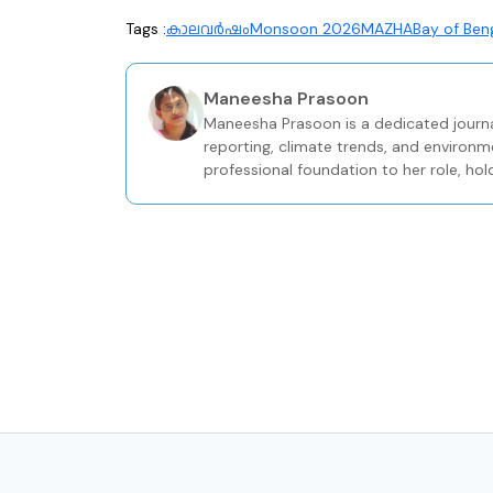
Tags :
കാലവർഷം
Monsoon 2026
MAZHA
Bay of Ben
Maneesha Prasoon
Maneesha Prasoon is a dedicated journa
reporting, climate trends, and environm
professional foundation to her role, hol
Journalism from the Keltron Knowledge 