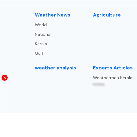
⁠Weather News
Agriculture
World
National
Kerala
Gulf
weather analysis
Experts Articles
Weatherman Kerala
notes
Trade and trends