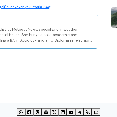
gal
Sri lanka
kanyakumari
കേരള
list at Metbeat News, specializing in weather
ental issues. She brings a solid academic and
ding a BA in Sociology and a PG Diploma in Television
Centre in Kozhikode.