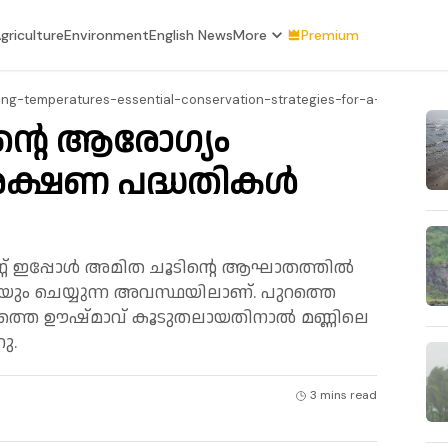
griculture
Environment
English News
More
Premium
sing-temperatures-essential-conservation-strategies-for-a-changing-
ന്റെ ആരോഗ്യം
ക്ഷണ പദ്ധതികൾ
ണ്ണ് ഇപ്പോൾ അമിത ചൂടിന്റെ ആഘാതത്തിൽ
ും ചെയ്യുന്ന അവസ്ഥയിലാണ്. പുറത്തെ
കത്തെ ഊഷ്മാവ് കൂടുതലായതിനാൽ മണ്ണിലെ
ു.
3 mins
read