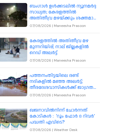
ബംഗാൾ ഉൾക്കടലിൽ ന്യൂനമർദ്ദ
സാധ്യത; കേരളത്തിൽ
അതിതീവ്ര മഴയ്ക്കും ശക്തമായ
കാറ്റിനും മുന്നറിയിപ്പ്
07/08/2026
|
Maneesha Prasoon
കേരളത്തിൽ അതിതീവ്ര മഴ
മുന്നറിയിപ്പ്; നാല് ജില്ലകളിൽ
റെഡ് അലർട്ട്
07/08/2026
|
Maneesha Prasoon
പത്തനംതിട്ടയിലെ രണ്ട്
നദികളിൽ മഞ്ഞ അലർട്ട്;
തീരദേശവാസികൾക്ക് ജാഗ്രത
നിർദേശം
07/08/2026
|
Maneesha Prasoon
ഖജനാവിൽനിന്ന് ചോർന്നത്
കോടികൾ : 'റൂം ഫോർ ദ റിവർ'
പദ്ധതി എവിടെ?
07/08/2026
|
Weather Desk