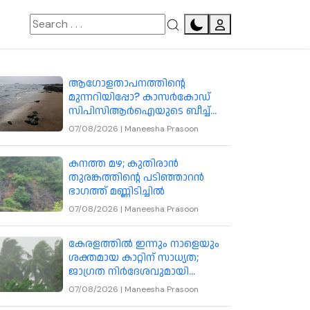
climate
ആഗോളതാപനത്തിന്റെ
മുന്നറിയിപ്പോ? കാസർകോഡ്
സിപിസിആർഐയുടെ ബീച്ച്
ബ്ലോക്കിലേക്ക് കടൽ കയറുന്നു
07/08/2026
|
Maneesha Prasoon
കനത്ത മഴ; കുതിരാൻ
തുരങ്കത്തിന്റെ പടിഞ്ഞാറൻ
ഭാഗത്ത് മണ്ണിടിച്ചിൽ
07/08/2026
|
Maneesha Prasoon
കേരളത്തിൽ ഇന്നും നാളെയും
ശക്തമായ കാറ്റിന് സാധ്യത;
ജാഗ്രത നിർദേശവുമായി
കാലാവസ്ഥ വകുപ്പ്
07/08/2026
|
Maneesha Prasoon