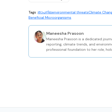
Tags :
താപനില
environmental threats
Climate Chan
Beneficial Microorganisms
Maneesha Prasoon
Maneesha Prasoon is a dedicated journa
reporting, climate trends, and environm
professional foundation to her role, hol
Journalism from the Keltron Knowledge 