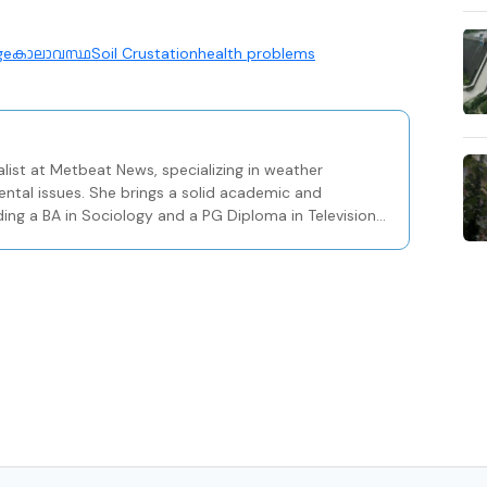
ge
കാലാവസ്ഥ
Soil Crustation
health problems
list at Metbeat News, specializing in weather
ental issues. She brings a solid academic and
ding a BA in Sociology and a PG Diploma in Television
Centre in Kozhikode.