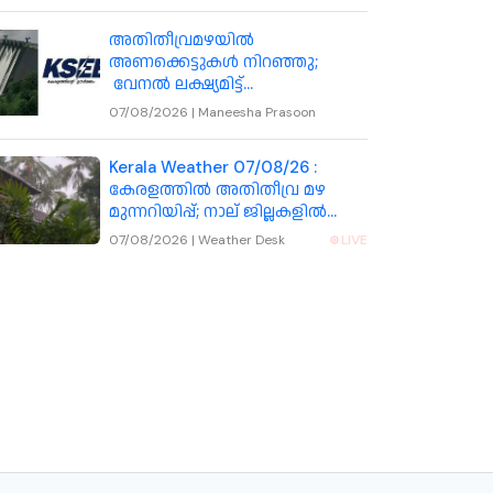
അതിതീവ്രമഴയിൽ
അണക്കെട്ടുകൾ നിറഞ്ഞു;
വേനൽ ലക്ഷ്യമിട്ട്
കെഎസ്ഇബിയുടെ പുതിയ
07/08/2026
|
Maneesha Prasoon
തന്ത്രം
Kerala Weather 07/08/26 :
കേരളത്തിൽ അതിതീവ്ര മഴ
മുന്നറിയിപ്പ്; നാല് ജില്ലകളിൽ
റെഡ് അലർട്ട് , തൃശ്ശൂർ ഉൾപ്പെടെ
07/08/2026
|
Weather Desk
LIVE
7 ജില്ലകളിൽ അവധി