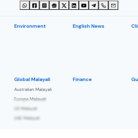
Environment
English News
Cl
⁠Global Malayali
Finance
Gu
Australian Malayali
Europe Malayali
US Malayali
UAE Malayali