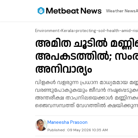
⁠Weather News
A
Environment
>
Kerala
>
protecting-soil-health-amid-ri
അമിത ചൂടിൽ മണ്ണി
അപകടത്തിൽ; സംര
അനിവാര്യം
വിളകൾ വളരുന്ന പ്രധാന മാധ്യമമായ മ
വരണ്ടുപോകുകയും ജീവൻ നഷ്ടപ്പെടുകയ
അന്തരീക്ഷ താപനിലയെക്കാൾ മണ്ണിന
ജൈവസമ്പത്ത് വേഗത്തിൽ ക്ഷയിക്കുന്ന
Maneesha Prasoon
Published :
09 May 2026 10:35 AM