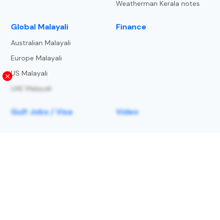
Weatherman Kerala notes
⁠Global Malayali
Finance
Australian Malayali
Europe Malayali
US Malayali
UAE Malayali
Gulf Jobs / Visa
Video
Trade and trends
About Us
Privacy Policy
Terms and Condition
Copyright Notice
lightning-strike-map
Contact us
© 2025 | Metbeat Weather Service LLP