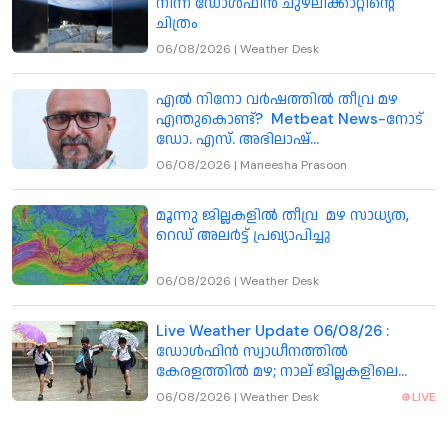
നിന്ന് ഡോള്‍ഫിന്‍ ചുഴലിക്കാറ്റിന്റെ
ചിത്രം
06/08/2026
|
Weather Desk
എൽ നിനോ വർഷത്തിൽ തീവ്ര മഴ
എന്തുകൊണ്ട്? Metbeat News-നോട്
ഡോ. എസ്. അഭിലാഷ്
വിശദീകരിക്കുന്നു
06/08/2026
|
Maneesha Prasoon
മൂന്നു ജില്ലകളിൽ തീവ്ര മഴ സാധ്യത,
റെഡ് അലർട്ട് പ്രഖ്യാപിച്ചു
06/08/2026
|
Weather Desk
Live Weather Update 06/08/26 :
ഡോൾഫിൻ സ്വാധീനത്തിൽ
കേരളത്തിൽ മഴ; നാല് ജില്ലകളിലെ
വിദ്യാഭ്യാസ സ്ഥാപനങ്ങൾക്ക് നാളെ
06/08/2026
|
Weather Desk
LIVE
അവധി