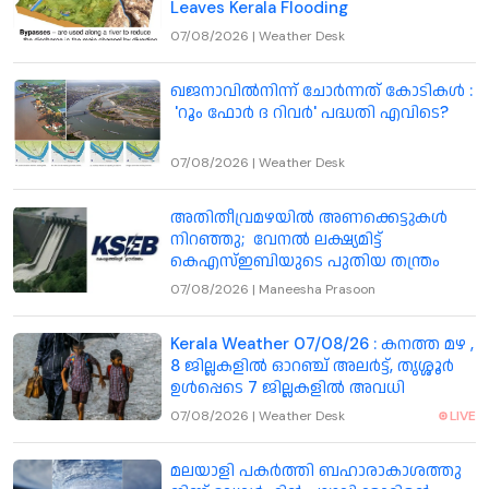
Leaves Kerala Flooding
07/08/2026
|
Weather Desk
ഖജനാവിൽനിന്ന് ചോർന്നത് കോടികൾ :
'റൂം ഫോർ ദ റിവർ' പദ്ധതി എവിടെ?
07/08/2026
|
Weather Desk
അതിതീവ്രമഴയിൽ അണക്കെട്ടുകൾ
നിറഞ്ഞു; വേനൽ ലക്ഷ്യമിട്ട്
കെഎസ്ഇബിയുടെ പുതിയ തന്ത്രം
07/08/2026
|
Maneesha Prasoon
Kerala Weather 07/08/26 : കനത്ത മഴ ,
8 ജില്ലകളിൽ ഓറഞ്ച് അലർട്ട്, തൃശ്ശൂർ
ഉൾപ്പെടെ 7 ജില്ലകളിൽ അവധി
07/08/2026
|
Weather Desk
LIVE
മലയാളി പകര്‍ത്തി ബഹാരാകാശത്തു