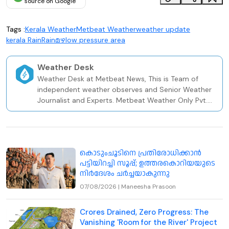
source on Google
Tags :
Kerala Weather
Metbeat Weather
weather update
kerala Rain
Rain
മഴ
low pressure area
Weather Desk
Weather Desk at Metbeat News, This is Team of
independent weather observes and Senior Weather
Journalist and Experts. Metbeat Weather Only Pvt.
Weather and Climate Risk Firm In Kerala Since 2020.
കൊടുംചൂടിനെ പ്രതിരോധിക്കാൻ
പട്ടിയിറച്ചി സൂപ്പ്; ഉത്തരകൊറിയയുടെ
നിർദേശം ചർച്ചയാകുന്നു
07/08/2026
|
Maneesha Prasoon
Crores Drained, Zero Progress: The
Vanishing 'Room for the River' Project