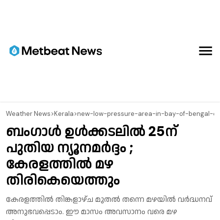
⁠Weather News
>
Kerala
>
new-low-pressure-area-in-bay-of-bengal-o
ബംഗാൾ ഉൾക്കടലിൽ 25ന്
പുതിയ ന്യൂനമർദ്ദം ;
കേരളത്തിൽ മഴ
തിരികെയെത്തും
കേരളത്തിൽ തിങ്കളാഴ്ച മുതൽ തന്നെ മഴയിൽ വർദ്ധനവ്
അനുഭവപ്പെടാം. ഈ മാസം അവസാനം വരെ മഴ