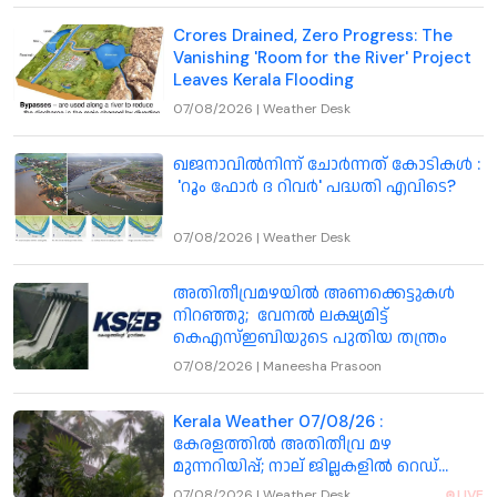
Crores Drained, Zero Progress: The
Vanishing 'Room for the River' Project
Leaves Kerala Flooding
07/08/2026
|
Weather Desk
ഖജനാവിൽനിന്ന് ചോർന്നത് കോടികൾ :
'റൂം ഫോർ ദ റിവർ' പദ്ധതി എവിടെ?
07/08/2026
|
Weather Desk
അതിതീവ്രമഴയിൽ അണക്കെട്ടുകൾ
നിറഞ്ഞു; വേനൽ ലക്ഷ്യമിട്ട്
കെഎസ്ഇബിയുടെ പുതിയ തന്ത്രം
07/08/2026
|
Maneesha Prasoon
Kerala Weather 07/08/26 :
കേരളത്തിൽ അതിതീവ്ര മഴ
മുന്നറിയിപ്പ്; നാല് ജില്ലകളിൽ റെഡ്
അലർട്ട് , തൃശ്ശൂർ ഉൾപ്പെടെ 7 ജില്ലകളിൽ
07/08/2026
|
Weather Desk
LIVE