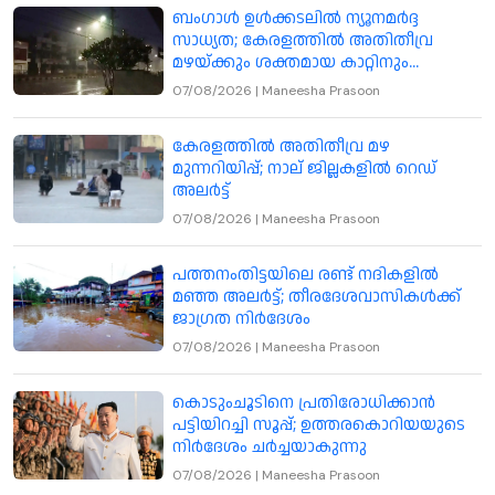
ബംഗാൾ ഉൾക്കടലിൽ ന്യൂനമർദ്ദ
സാധ്യത; കേരളത്തിൽ അതിതീവ്ര
മഴയ്ക്കും ശക്തമായ കാറ്റിനും
മുന്നറിയിപ്പ്
07/08/2026
|
Maneesha Prasoon
കേരളത്തിൽ അതിതീവ്ര മഴ
മുന്നറിയിപ്പ്; നാല് ജില്ലകളിൽ റെഡ്
അലർട്ട്
07/08/2026
|
Maneesha Prasoon
പത്തനംതിട്ടയിലെ രണ്ട് നദികളിൽ
മഞ്ഞ അലർട്ട്; തീരദേശവാസികൾക്ക്
ജാഗ്രത നിർദേശം
07/08/2026
|
Maneesha Prasoon
കൊടുംചൂടിനെ പ്രതിരോധിക്കാൻ
പട്ടിയിറച്ചി സൂപ്പ്; ഉത്തരകൊറിയയുടെ
നിർദേശം ചർച്ചയാകുന്നു
07/08/2026
|
Maneesha Prasoon