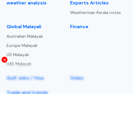
weather analysis
Experts Articles
Weatherman Kerala notes
⁠Global Malayali
Finance
Australian Malayali
Europe Malayali
US Malayali
UAE Malayali
Gulf Jobs / Visa
Video
Trade and trends
About Us
Privacy Policy
Terms and Condition
Copyright Notice
lightning-strike-map
Contact us
© 2025 | Metbeat Weather Service LLP