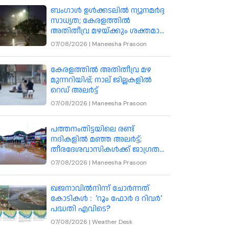
ബംഗാൾ ഉൾക്കടലിൽ ന്യൂനമർദ്ദ
സാധ്യത; കേരളത്തിൽ
അതിതീവ്ര മഴയ്ക്കും ശക്തമായ
കാറ്റിനും മുന്നറിയിപ്പ്
07/08/2026
|
Maneesha Prasoon
കേരളത്തിൽ അതിതീവ്ര മഴ
മുന്നറിയിപ്പ്; നാല് ജില്ലകളിൽ
റെഡ് അലർട്ട്
07/08/2026
|
Maneesha Prasoon
പത്തനംതിട്ടയിലെ രണ്ട്
നദികളിൽ മഞ്ഞ അലർട്ട്;
തീരദേശവാസികൾക്ക് ജാഗ്രത
നിർദേശം
07/08/2026
|
Maneesha Prasoon
ഖജനാവിൽനിന്ന് ചോർന്നത്
കോടികൾ : 'റൂം ഫോർ ദ റിവർ'
പദ്ധതി എവിടെ?
07/08/2026
|
Weather Desk