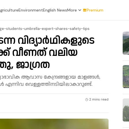
griculture
Environment
English News
More
Premium
ege-students-umbrella-expert-shares-safety-tips
ന്ന വിദ്യാർഥികളുടെ
ക്ക് വീണത് വലിയ
ു, ജാഗ്രത
്വാഭാവിക ആവാസ കേന്ദ്രങ്ങളായ മാളങ്ങൾ,
എന്നിവ വെള്ളത്തിനടിയിലാകാറുണ്ട്.
2 mins
read