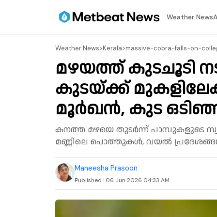
⁠Weather News
A
⁠Weather News
>
Kerala
>
massive-cobra-falls-on-coll
മഴയത്ത് കുടചൂടി നട
കുടയ്ക്ക് മുകളിലേ
മൂർഖൻ, കുട ഒടിഞ്ഞ
കനത്ത മഴയെ തുടർന്ന് പാമ്പുകളുടെ സ
മണ്ണിലെ പൊത്തുകൾ, വയൽ പ്രദേശങ്ങൾ 
Maneesha Prasoon
Published :
06 Jun 2026 04:33 AM