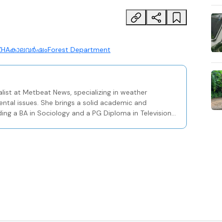
ZHA
കാലവർഷം
Forest Department
list at Metbeat News, specializing in weather
ental issues. She brings a solid academic and
ding a BA in Sociology and a PG Diploma in Television
Centre in Kozhikode.