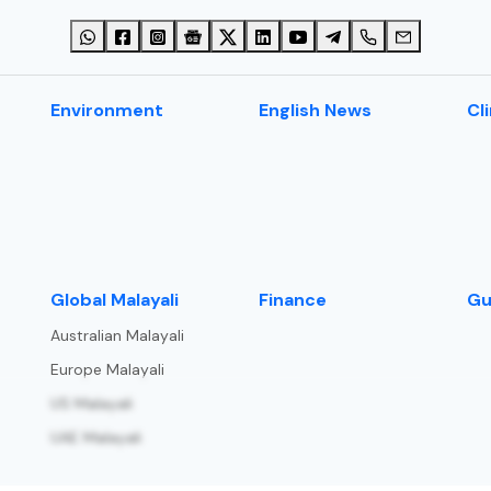
Environment
English News
Cl
⁠Global Malayali
Finance
Gu
Australian Malayali
Europe Malayali
US Malayali
UAE Malayali