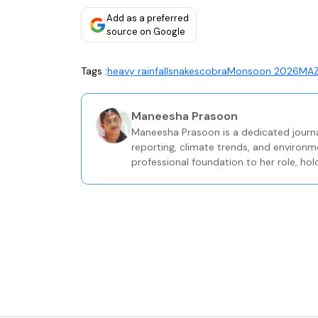
Add as a preferred
source on Google
Tags :
heavy rainfall
snakes
cobra
Monsoon 2026
MA
Maneesha Prasoon
Maneesha Prasoon is a dedicated journa
reporting, climate trends, and environm
professional foundation to her role, hol
Journalism from the Keltron Knowledge 