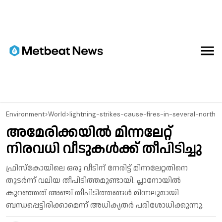
Environment
>
World
>
lightning-strikes-cause-fires-in-several-north
അമേരിക്കയിൽ മിന്നലേറ്റ്
നിരവധി വീടുകൾക്ക് തീപിടിച്ചു
ഫ്രിസ്കോയിലെ ഒരു വീടിന് നേരിട്ട് മിന്നലേറ്റതിനെ
തുടർന്ന് വലിയ തീപിടിത്തമുണ്ടായി. പ്ലാനോയിൽ
കുറഞ്ഞത് അഞ്ച് തീപിടിത്തങ്ങൾ മിന്നലുമായി
ബന്ധപ്പെട്ടിരിക്കാമെന്ന് അധികൃതർ പരിശോധിക്കുന്നു.