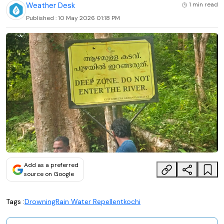
Weather Desk
1 min
read
Published :
10 May 2026 01:18 PM
Add as a preferred
source on Google
Tags :
Drowning
Rain Water Repellent
kochi