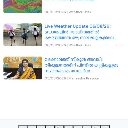
06/08/2026
|
Weather Desk
Live Weather Update 06/08/26 :
ഡോൾഫിൻ സ്വാധീനത്തിൽ
കേരളത്തിൽ മഴ; നാല് ജില്ലകളിലെ
വിദ്യാഭ്യാസ സ്ഥാപനങ്ങൾക്ക് നാളെ
06/08/2026
|
Weather Desk
LIVE
അവധി
മഴക്കാലത്ത് സ്കൂൾ അവധി;
തീരുമാനത്തിന് പിന്നിൽ കുട്ടികളുടെ
സുരക്ഷയും യാഥാർഥ്യ
സാഹചര്യങ്ങളും: കോഴിക്കോട് കലക്ടർ
05/08/2026
|
Maneesha Prasoon