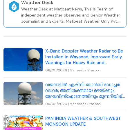
Weather Desk
Weather Desk at Metbeat News, This is Team of
independent weather observes and Senior Weather
Journalist and Experts. Metbeat Weather Only Pvt.
Weather and Climate Risk Firm In Kerala Since 2020.
X-Band Doppler Weather Radar to Be
Installed in Wayanad; Improved Early
Warnings for Heavy Rain and
Cloudburst-Like Events
06/08/2026
|
Maneesha Prasoon
വയനാട്ടിൽ എക്‌സ്-ബാൻഡ് ഡോപ്ലർ
റഡാർ; അതിശക്തമായ മഴയ്ക്കും
മേഘവിസ്ഫോടനത്തിനും മുന്നറിയിപ്പ്
നൽകും
06/08/2026
|
Maneesha Prasoon
PAN INDIA WEATHER & SOUTHWEST
MONSOON UPDATE