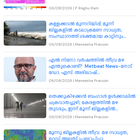
06/08/2026
|
P. Reghu Ram
കള്ളക്കടൽ മുന്നറിയിപ്പ്; മൂന്ന്
ജില്ലകളിൽ കടലാക്രമണ സാധ്യത,
സംസ്ഥാനത്ത് ശക്തമായ കാറ്റിനും
മുന്നറിയിപ്പ്
06/08/2026
|
Maneesha Prasoon
എൽ നിനോ വർഷത്തിൽ തീവ്ര മഴ
എന്തുകൊണ്ട്? Metbeat News-നോട്
ഡോ. എസ്. അഭിലാഷ്
വിശദീകരിക്കുന്നു
06/08/2026
|
Maneesha Prasoon
തെക്കുകിഴക്കൻ ബംഗാൾ ഉൾക്കടലിൽ
ചക്രവാതച്ചുഴി; കേരളത്തിൽ മഴ
തുടരും, ഇന്ന് മൂന്ന് ജില്ലകളിൽ
അതിതീവ്ര മഴയ്ക്ക് സാധ്യത
06/08/2026
|
Maneesha Prasoon
മൂന്നു ജില്ലകളിൽ തീവ്ര മഴ സാധ്യത,
റെഡ് അലർട്ട് പ്രഖ്യാപിച്ചു