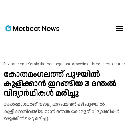
Environment
>
Kerala
>
kothamangalam-drowning-three-dental-student
കോതമംഗലത്ത് പുഴയിൽ
കുളിക്കാൻ ഇറങ്ങിയ 3 ദന്തൽ
വിദ്യാർഥികൾ മരിച്ചു
കോതമംഗലത്ത് വടാട്ടുപാറ പലവൻപടി പുഴയിൽ
കുളിക്കാനിറങ്ങിയ മൂന്ന് ദന്തൽ കോളേജ് വിദ്യാർഥികൾ
ഒഴുക്കിൽപ്പെട്ട് മരിച്ചു.