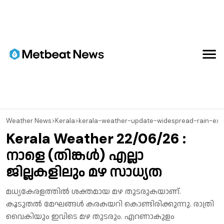
⁠Weather News
>
Kerala
>
kerala-weather-update-widespread-rain-expe
Kerala Weather 22/06/26 :
നാളെ (തിങ്കൾ) എല്ലാ
ജില്ലകളിലും മഴ സാധ്യത
മധ്യകേരളത്തിൽ ശക്തമായ മഴ തുടരുകയാണ്.
കൂടുതൽ മേഘങ്ങൾ കരകയറി കൊണ്ടിരിക്കുന്നു. രാത്രി
വൈകിയും ഇവിടെ മഴ തുടരും. എറണാകുളം