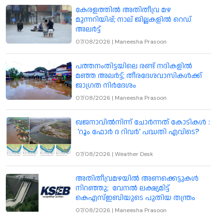
കേരളത്തിൽ അതിതീവ്ര മഴ
മുന്നറിയിപ്പ്; നാല് ജില്ലകളിൽ റെഡ്
അലർട്ട്
07/08/2026
|
Maneesha Prasoon
പത്തനംതിട്ടയിലെ രണ്ട് നദികളിൽ
മഞ്ഞ അലർട്ട്; തീരദേശവാസികൾക്ക്
ജാഗ്രത നിർദേശം
07/08/2026
|
Maneesha Prasoon
ഖജനാവിൽനിന്ന് ചോർന്നത് കോടികൾ :
'റൂം ഫോർ ദ റിവർ' പദ്ധതി എവിടെ?
07/08/2026
|
Weather Desk
അതിതീവ്രമഴയിൽ അണക്കെട്ടുകൾ
നിറഞ്ഞു; വേനൽ ലക്ഷ്യമിട്ട്
കെഎസ്ഇബിയുടെ പുതിയ തന്ത്രം
07/08/2026
|
Maneesha Prasoon