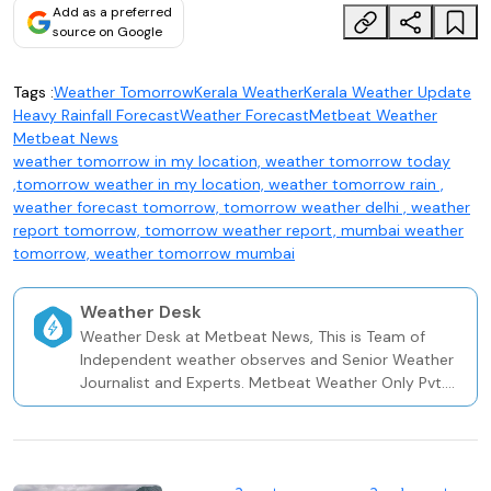
Add as a preferred
source on Google
Tags :
Weather Tomorrow
Kerala Weather
Kerala Weather Update
Heavy Rainfall Forecast
Weather Forecast
Metbeat Weather
Metbeat News
weather tomorrow in my location, weather tomorrow today
,tomorrow weather in my location, weather tomorrow rain ,
weather forecast tomorrow, tomorrow weather delhi , weather
report tomorrow, tomorrow weather report, mumbai weather
tomorrow, weather tomorrow mumbai
Weather Desk
Weather Desk at Metbeat News, This is Team of
Independent weather observes and Senior Weather
Journalist and Experts. Metbeat Weather Only Pvt.
Weather and Climate Risk Firm In Kerala Since 2020.