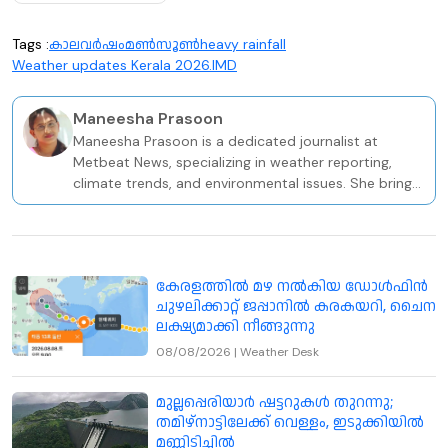
Tags :
കാലവർഷം
മൺസൂൺ
heavy rainfall
Weather updates Kerala 2026.
IMD
Maneesha Prasoon
Maneesha Prasoon is a dedicated journalist at
Metbeat News, specializing in weather reporting,
climate trends, and environmental issues. She brings
a solid academic and professional foundation to her
role, holding a BA in Sociology and a PG Diploma in
Television Journalism from the Keltron Knowledge
Centre in Kozhikode.
കേരളത്തില്‍ മഴ നല്‍കിയ ഡോള്‍ഫിന്‍
ചുഴലിക്കാറ്റ് ജപ്പാനില്‍ കരകയറി, ചൈന
ലക്ഷ്യമാക്കി നീങ്ങുന്നു
08/08/2026
|
Weather Desk
മുല്ലപ്പെരിയാർ ഷട്ടറുകൾ തുറന്നു;
തമിഴ്നാട്ടിലേക്ക് വെള്ളം, ഇടുക്കിയിൽ
മണ്ണിടിച്ചിൽ