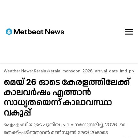
⁠Weather News
>
Kerala
>
kerala-monsoon-2026-arrival-date-imd-pred
മെയ് 26 ഓടെ കേരളത്തിലേക്ക്
കാലവർഷം എത്താൻ
സാധ്യതയെന്ന് കാലാവസ്ഥാ
വകുപ്പ്
ഐഎംഡിയുടെ പുതിയ പ്രവചനമനുസരിച്ച്, 2026-ലെ
തെക്ക്-പടിഞ്ഞാറൻ മൺസൂൺ മേയ് 26ഓടെ