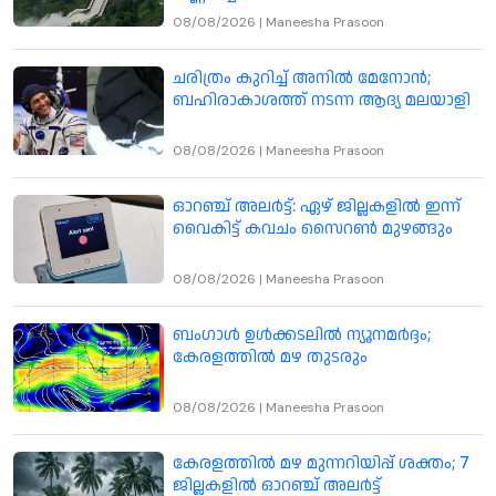
08/08/2026
|
Maneesha Prasoon
ചരിത്രം കുറിച്ച് അനിൽ മേനോൻ;
ബഹിരാകാശത്ത് നടന്ന ആദ്യ മലയാളി
08/08/2026
|
Maneesha Prasoon
ഓറഞ്ച് അലർട്ട്: ഏഴ് ജില്ലകളിൽ ഇന്ന്
വൈകിട്ട് കവചം സൈറൺ മുഴങ്ങും
08/08/2026
|
Maneesha Prasoon
ബംഗാൾ ഉൾക്കടലിൽ ന്യൂനമർദ്ദം;
കേരളത്തിൽ മഴ തുടരും
08/08/2026
|
Maneesha Prasoon
കേരളത്തിൽ മഴ മുന്നറിയിപ്പ് ശക്തം; 7
ജില്ലകളിൽ ഓറഞ്ച് അലർട്ട്