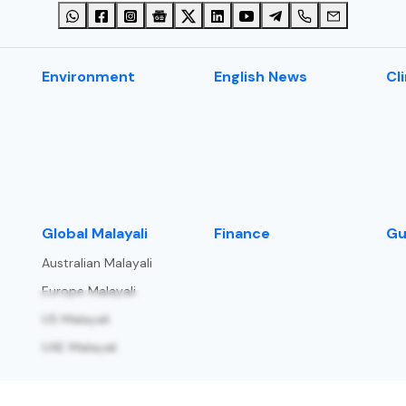
Environment
English News
Cl
⁠Global Malayali
Finance
Gu
Australian Malayali
Europe Malayali
US Malayali
UAE Malayali