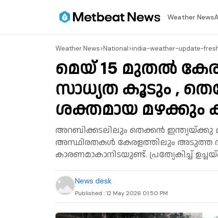
⁠Weather News
A
⁠Weather News
>
National
>
india-weather-update-fres
മെയ് 15 മുതല്‍ കേര
സാധ്യത കൂടും , തെക
ശക്തമായ മഴക്കും ക
അറബിക്കടലിലും തെക്കൻ ഇന്ത്യയ്ക്കു
അസ്ഥിരതകൾ കേരളത്തിലും അടുത്ത 
കാരണമാകാനിടയുണ്ട്. പ്രത്യേകിച്ച് ഉച്ചയ
News desk
Published :
12 May 2026 01:50 PM