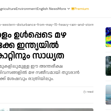
griculture
Environment
English News
More
Premium
h-western-disturbance-from-may-15-heavy-rain-and-storms-predicted
ളം ഉള്‍പ്പെടെ മഴ
്കേ ഇന്ത്യയിൽ
ാറ്റിനും സാധ്യത
 മുകളിലുമുള്ള ഈ അന്തരീക്ഷ
ദിവസങ്ങളിൽ മഴ സജീവമായി തുടരാൻ
്ക്ക് ശേഷവും രാത്രിയിലും.
read