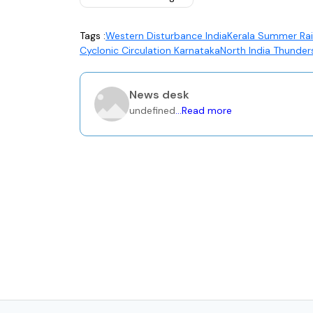
Tags :
Western Disturbance India
Kerala Summer Rai
Cyclonic Circulation Karnataka
North India Thunder
News desk
undefined