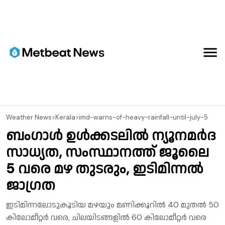
⁠Weather News
>
Kerala
>
imd-warns-of-heavy-rainfall-until-july-5
ബംഗാൾ ഉൾക്കടലിൽ ന്യൂനമർദ
സാധ്യത, സംസ്ഥാനത്ത് ജൂലൈ
5 വരെ മഴ തുടരും, ഇടിമിന്നൽ
ജാഗ്രത
ഇടിമിന്നലോടുകൂടിയ മഴയും മണിക്കൂറിൽ 40 മുതൽ 50
കിലോമീറ്റർ വരെ, ചിലയിടങ്ങളിൽ 60 കിലോമീറ്റർ വരെ