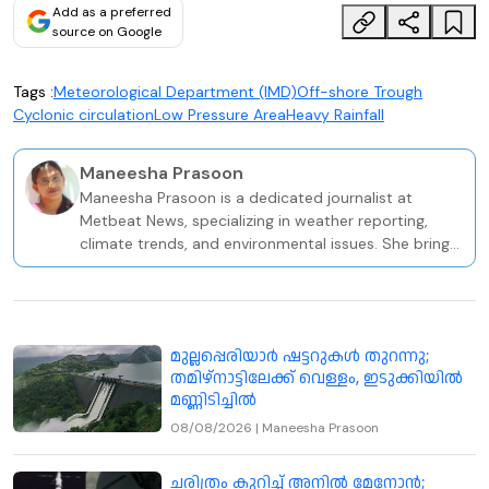
Add as a preferred
source on Google
Tags :
Meteorological Department (IMD)
Off-shore Trough
Cyclonic circulation
Low Pressure Area
Heavy Rainfall
Maneesha Prasoon
Maneesha Prasoon is a dedicated journalist at
Metbeat News, specializing in weather reporting,
climate trends, and environmental issues. She brings
a solid academic and professional foundation to her
role, holding a BA in Sociology and a PG Diploma in
Television Journalism from the Keltron Knowledge
Centre in Kozhikode.
മുല്ലപ്പെരിയാർ ഷട്ടറുകൾ തുറന്നു;
തമിഴ്നാട്ടിലേക്ക് വെള്ളം, ഇടുക്കിയിൽ
മണ്ണിടിച്ചിൽ
08/08/2026
|
Maneesha Prasoon
ചരിത്രം കുറിച്ച് അനിൽ മേനോൻ;