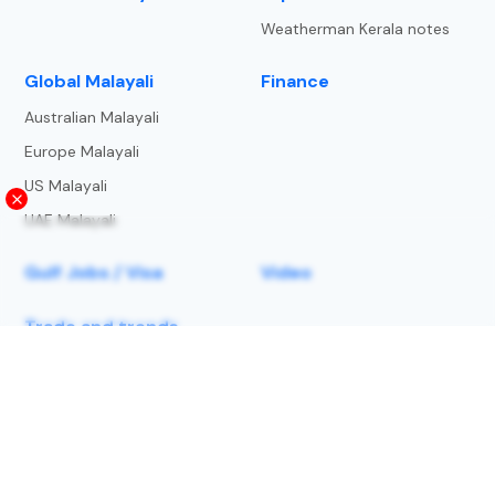
Weatherman Kerala notes
⁠Global Malayali
Finance
Australian Malayali
Europe Malayali
US Malayali
UAE Malayali
Gulf Jobs / Visa
Video
Trade and trends
About Us
Privacy Policy
Terms and Condition
Copyright Notice
lightning-strike-map
Contact us
© 2025 | Metbeat Weather Service LLP