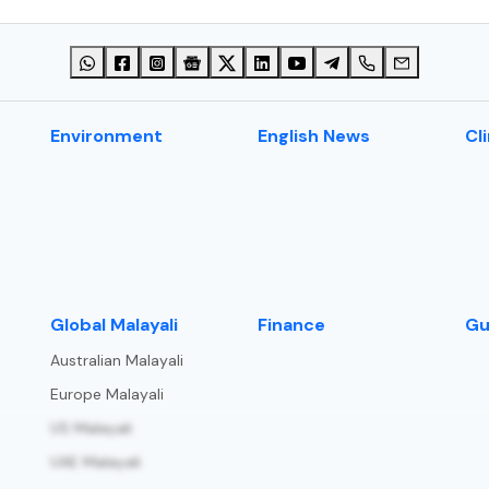
Environment
English News
Cl
⁠Global Malayali
Finance
Gu
Australian Malayali
Europe Malayali
US Malayali
UAE Malayali