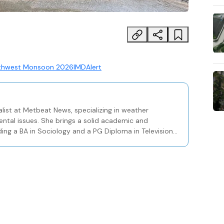
thwest Monsoon 2026
IMD
Alert
list at Metbeat News, specializing in weather
ental issues. She brings a solid academic and
ding a BA in Sociology and a PG Diploma in Television
Centre in Kozhikode.