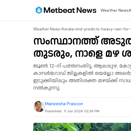
⁠Weather News
A
⁠Weather News
>
Kerala
>
imd-predicts-heavy-rain-for-
സംസ്ഥാനത്ത് അടുത
തുടരും, നാളെ മഴ 
ജൂൺ 12-ന് പത്തനംതിട്ട, ആലപ്പുഴ, കോട
കാസർഗോഡ് ജില്ലകളിൽ യെല്ലോ അലർട്ട് പ്
ഇടുക്കിയിലും അതിശക്ത മഴയ്ക്ക് സാധ്യത
നൽകുന്നു.
Maneesha Prasoon
Published :
11 Jun 2026 02:36 PM