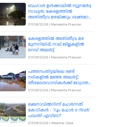
ബംഗാൾ ഉൾക്കടലിൽ ന്യൂനമർദ്ദ
സാധ്യത; കേരളത്തിൽ
അതിതീവ്ര മഴയ്ക്കും ശക്തമായ
കാറ്റിനും മുന്നറിയിപ്പ്
07/08/2026
|
Maneesha Prasoon
കേരളത്തിൽ അതിതീവ്ര മഴ
മുന്നറിയിപ്പ്; നാല് ജില്ലകളിൽ
റെഡ് അലർട്ട്
07/08/2026
|
Maneesha Prasoon
പത്തനംതിട്ടയിലെ രണ്ട്
നദികളിൽ മഞ്ഞ അലർട്ട്;
തീരദേശവാസികൾക്ക് ജാഗ്രത
നിർദേശം
07/08/2026
|
Maneesha Prasoon
ഖജനാവിൽനിന്ന് ചോർന്നത്
കോടികൾ : 'റൂം ഫോർ ദ റിവർ'
പദ്ധതി എവിടെ?
07/08/2026
|
Weather Desk