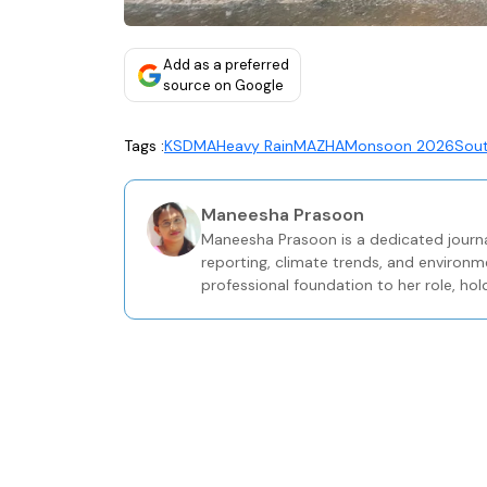
Add as a preferred
source on Google
Tags :
KSDMA
Heavy Rain
MAZHA
Monsoon 2026
Sou
Maneesha Prasoon
Maneesha Prasoon is a dedicated journa
reporting, climate trends, and environm
professional foundation to her role, hol
Journalism from the Keltron Knowledge 