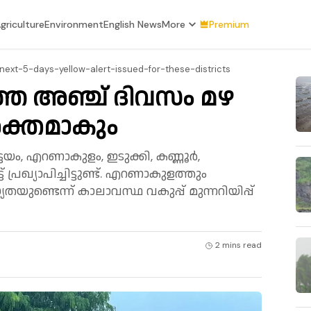
griculture
Environment
English News
More
Premium
next-5-days-yellow-alert-issued-for-these-districts
്ത അഞ്ച് ദിവസം മഴ
ശക്തമാകും
്ടയം, എറണാകുളം, ഇടുക്കി, കണ്ണൂർ,
രഖ്യാപിച്ചിട്ടുണ്ട്. എറണാകുളത്തും
യുണ്ടെന്ന് കാലാവസ്ഥ വകുപ്പ് മുന്നറിയിപ്പ്
2 mins
read