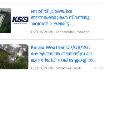
അതിതീവ്രമഴയിൽ
അണക്കെട്ടുകൾ നിറഞ്ഞു;
വേനൽ ലക്ഷ്യമിട്ട്
കെഎസ്ഇബിയുടെ പുതിയ
07/08/2026
|
Maneesha Prasoon
തന്ത്രം
Kerala Weather 07/08/26 :
കേരളത്തിൽ അതിതീവ്ര മഴ
മുന്നറിയിപ്പ്; നാല് ജില്ലകളിൽ
റെഡ് അലർട്ട് , തൃശ്ശൂർ ഉൾപ്പെടെ
07/08/2026
|
Weather Desk
LIVE
7 ജില്ലകളിൽ അവധി