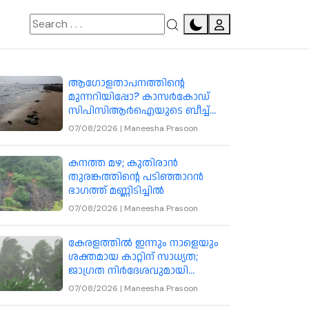
ആഗോളതാപനത്തിന്റെ
മുന്നറിയിപ്പോ? കാസർകോഡ്
സിപിസിആർഐയുടെ ബീച്ച്
ബ്ലോക്കിലേക്ക് കടൽ കയറുന്നു
07/08/2026
|
Maneesha Prasoon
കനത്ത മഴ; കുതിരാൻ
തുരങ്കത്തിന്റെ പടിഞ്ഞാറൻ
ഭാഗത്ത് മണ്ണിടിച്ചിൽ
07/08/2026
|
Maneesha Prasoon
കേരളത്തിൽ ഇന്നും നാളെയും
ശക്തമായ കാറ്റിന് സാധ്യത;
ജാഗ്രത നിർദേശവുമായി
കാലാവസ്ഥ വകുപ്പ്
07/08/2026
|
Maneesha Prasoon