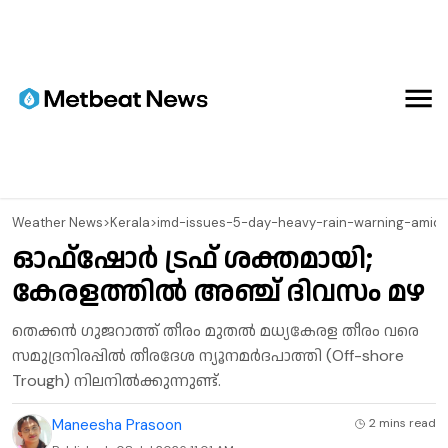
⁠Weather News
>
Kerala
>
imd-issues-5-day-heavy-rain-warning-amid-
ഓഫ്‌ഷോർ ട്രഫ് ശക്തമായി;
കേരളത്തിൽ അഞ്ച് ദിവസം മഴ
തെക്കൻ ഗുജറാത്ത് തീരം മുതൽ മധ്യകേരള തീരം വരെ
സമുദ്രനിരപ്പിൽ തീരദേശ ന്യൂനമർദപാത്തി (Off-shore
Trough) നിലനിൽക്കുന്നുണ്ട്.
Maneesha Prasoon
2 mins
read