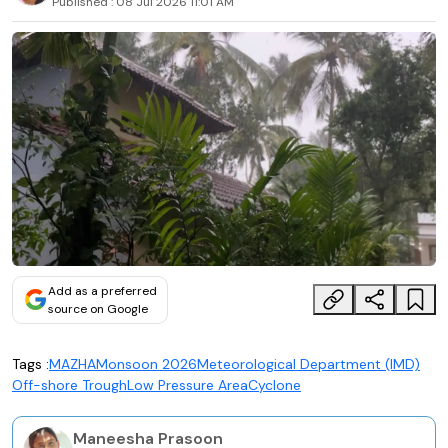
Published :
08 Jul 2026 11:01 AM
Add as a preferred
source on Google
Tags :
MAZHA
Monsoon 2026
Meteorological Department (IMD)
Off-shore Trough
Low Pressure Area
Cyclone
Maneesha Prasoon