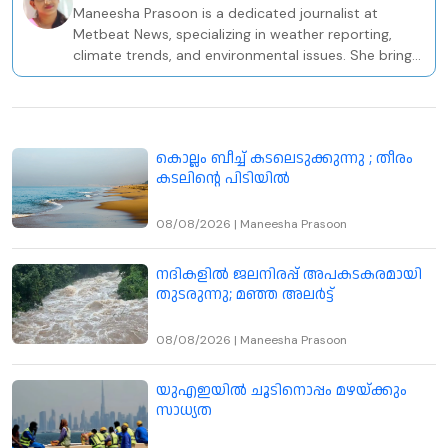
Maneesha Prasoon is a dedicated journalist at
Metbeat News, specializing in weather reporting,
climate trends, and environmental issues. She brings
a solid academic and professional foundation to her
role, holding a BA in Sociology and a PG Diploma in
Television Journalism from the Keltron Knowledge
Centre in Kozhikode.
കൊല്ലം ബീച്ച് കടലെടുക്കുന്നു ; തീരം
കടലിന്റെ പിടിയിൽ
08/08/2026
|
Maneesha Prasoon
നദികളിൽ ജലനിരപ്പ് അപകടകരമായി
തുടരുന്നു; മഞ്ഞ അലർട്ട്
08/08/2026
|
Maneesha Prasoon
യുഎഇയിൽ ചൂടിനൊപ്പം മഴയ്ക്കും
സാധ്യത