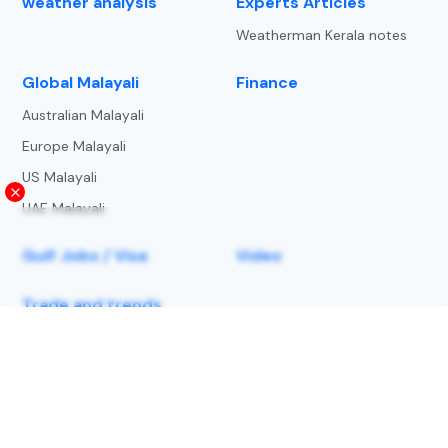
weather analysis
Experts Articles
Weatherman Kerala notes
⁠Global Malayali
Finance
Australian Malayali
Europe Malayali
US Malayali
UAE Malayali
Gulf Jobs / Visa
Video
Trade and trends
About Us
Privacy Policy
Terms and Condition
Copyright Notice
lightning-strike-map
Contact us
© 2025 | Metbeat Weather Service LLP