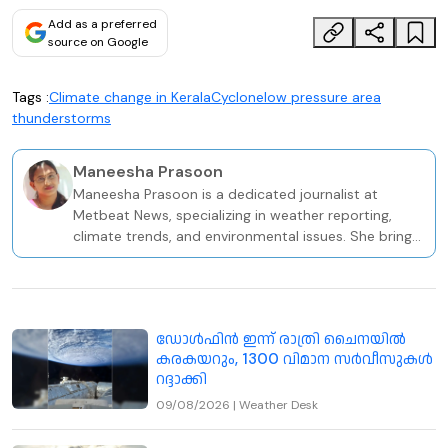
Add as a preferred
source on Google
Tags :
Climate change in Kerala
Cyclone
low pressure area
thunderstorms
Maneesha Prasoon
Maneesha Prasoon is a dedicated journalist at
Metbeat News, specializing in weather reporting,
climate trends, and environmental issues. She brings
a solid academic and professional foundation to her
role, holding a BA in Sociology and a PG Diploma in
Television Journalism from the Keltron Knowledge
Centre in Kozhikode.
ഡോൾഫിൻ ഇന്ന് രാത്രി ചൈനയിൽ
കരകയറും, 1300 വിമാന സർവീസുകൾ
റദ്ദാക്കി
09/08/2026
|
Weather Desk