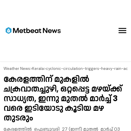
⁠Weather News
>
Kerala
>
cyclonic-circulation-triggers-heavy-rain-acr
കേരളത്തിന് മുകളിൽ
ചക്രവാതച്ചുഴി, ഒറ്റപ്പെട്ട മഴയ്ക്ക്
സാധ്യത, ഇന്നു മുതൽ മാർച്ച് 3
വരെ ഇടിയോടു കൂടിയ മഴ
തുടരും
കേരളത്തിൽ ഫെബ്രുവരി 27 (ഇന്ന്) മുതൽ മാർച്ച് 03