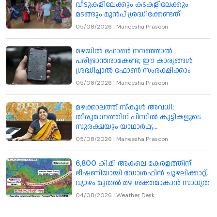
വീടുകളിലേക്കും കടകളിലേക്കും
മടങ്ങും മുൻപ് ശ്രദ്ധിക്കേണ്ടത്
05/08/2026
|
Maneesha Prasoon
മഴയിൽ ഫോൺ നനഞ്ഞാൽ
പരിഭ്രാന്തരാകേണ്ട; ഈ കാര്യങ്ങൾ
ശ്രദ്ധിച്ചാൽ ഫോൺ സംരക്ഷിക്കാം
05/08/2026
|
Maneesha Prasoon
മഴക്കാലത്ത് സ്കൂൾ അവധി;
തീരുമാനത്തിന് പിന്നിൽ കുട്ടികളുടെ
സുരക്ഷയും യാഥാർഥ്യ
സാഹചര്യങ്ങളും: കോഴിക്കോട് കലക്ടർ
05/08/2026
|
Maneesha Prasoon
6,800 കി.മി അകലെ കേരളത്തിന്
ഭീഷണിയായി ഡോൾഫിൻ ചുഴലിക്കാറ്റ്,
വ്യാഴം മുതൽ മഴ ശക്തമാകാൻ സാധ്യത
04/08/2026
|
Weather Desk