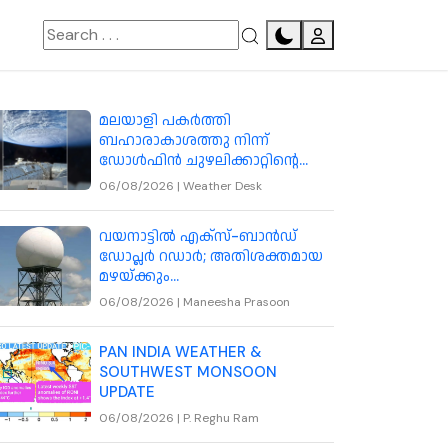
-coconuts-you-can-become-a-millionaire
മലയാളി പകര്‍ത്തി
ബഹാരാകാശത്തു നിന്ന്
ഡോള്‍ഫിന്‍ ചുഴലിക്കാറ്റിന്റെ
ചിത്രം
06/08/2026
|
Weather Desk
വയനാട്ടിൽ എക്‌സ്-ബാൻഡ്
ഡോപ്ലർ റഡാർ; അതിശക്തമായ
മഴയ്ക്കും
മേഘവിസ്ഫോടനത്തിനും
06/08/2026
|
Maneesha Prasoon
മുന്നറിയിപ്പ് നൽകും
PAN INDIA WEATHER &
SOUTHWEST MONSOON
UPDATE
06/08/2026
|
P. Reghu Ram