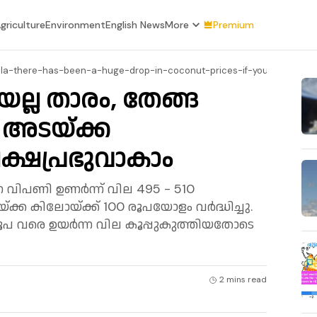
griculture
Environment
English News
More
Premium
ala-there-has-been-a-huge-drop-in-coconut-prices-if-you-cultivate
ല്ല താരം, തേങ്ങ
 അടയ്ക്ക
ക്ഷപ്രഭുവാകാം
വിപണി ഉണർന്ന് വില 495 - 510
ക്ക കിലോയ്ക്ക് 100 രൂപയോളം വർദ്ധിച്ചു.
പ വരെ ഉയർന്ന വില കൂപ്പുകുത്തിയതോടെ
2 mins
read