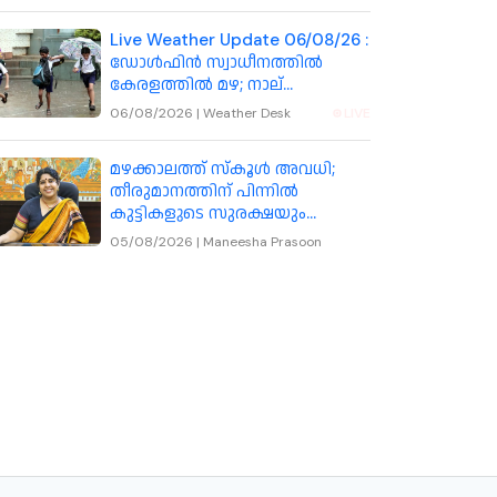
Live Weather Update 06/08/26 :
ഡോൾഫിൻ സ്വാധീനത്തിൽ
കേരളത്തിൽ മഴ; നാല്
ജില്ലകളിലെ വിദ്യാഭ്യാസ
06/08/2026
|
Weather Desk
LIVE
സ്ഥാപനങ്ങൾക്ക് നാളെ അവധി
മഴക്കാലത്ത് സ്കൂൾ അവധി;
തീരുമാനത്തിന് പിന്നിൽ
കുട്ടികളുടെ സുരക്ഷയും
യാഥാർഥ്യ സാഹചര്യങ്ങളും:
05/08/2026
|
Maneesha Prasoon
കോഴിക്കോട് കലക്ടർ