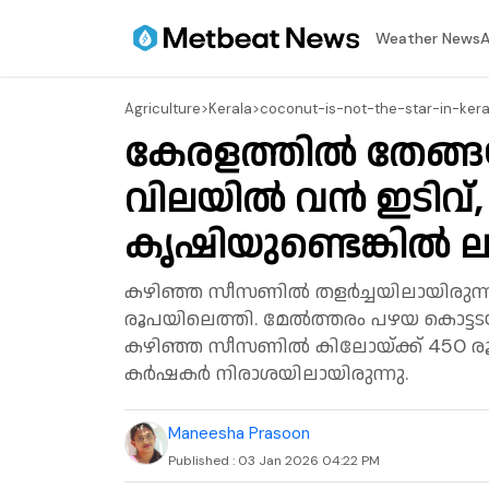
⁠Weather News
A
Agriculture
>
Kerala
>
coconut-is-not-the-star-in-ker
കേരളത്തിൽ തേങ്ങയ
വിലയിൽ വൻ ഇടിവ്,
കൃഷിയുണ്ടെങ്കിൽ ല
കഴിഞ്ഞ സീസണിൽ തളർച്ചയിലായിരുന്ന 
രൂപയിലെത്തി. മേൽത്തരം പഴയ കൊട്ടടയ്
കഴിഞ്ഞ സീസണിൽ കിലോയ്ക്ക് 450 രൂ
കർഷകർ നിരാശയിലായിരുന്നു.
Maneesha Prasoon
Published :
03 Jan 2026 04:22 PM