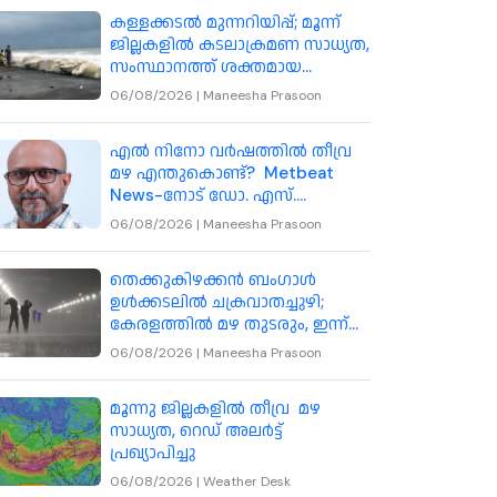
കള്ളക്കടൽ മുന്നറിയിപ്പ്; മൂന്ന്
ജില്ലകളിൽ കടലാക്രമണ സാധ്യത,
സംസ്ഥാനത്ത് ശക്തമായ
കാറ്റിനും മുന്നറിയിപ്പ്
06/08/2026
|
Maneesha Prasoon
എൽ നിനോ വർഷത്തിൽ തീവ്ര
മഴ എന്തുകൊണ്ട്? Metbeat
News-നോട് ഡോ. എസ്.
അഭിലാഷ് വിശദീകരിക്കുന്നു
06/08/2026
|
Maneesha Prasoon
തെക്കുകിഴക്കൻ ബംഗാൾ
ഉൾക്കടലിൽ ചക്രവാതച്ചുഴി;
കേരളത്തിൽ മഴ തുടരും, ഇന്ന്
മൂന്ന് ജില്ലകളിൽ അതിതീവ്ര
06/08/2026
|
Maneesha Prasoon
മഴയ്ക്ക് സാധ്യത
മൂന്നു ജില്ലകളിൽ തീവ്ര മഴ
സാധ്യത, റെഡ് അലർട്ട്
പ്രഖ്യാപിച്ചു
06/08/2026
|
Weather Desk