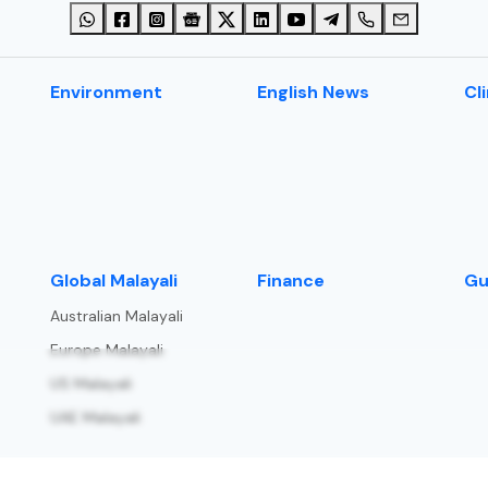
Environment
English News
Cl
⁠Global Malayali
Finance
Gu
Australian Malayali
Europe Malayali
US Malayali
UAE Malayali