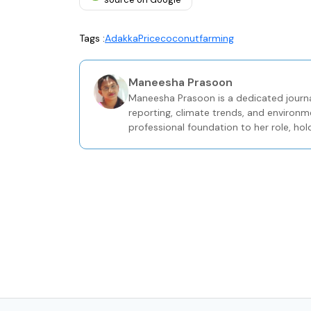
Tags :
Adakka
Price
coconut
farming
Maneesha Prasoon
Maneesha Prasoon is a dedicated journa
reporting, climate trends, and environm
professional foundation to her role, hol
Journalism from the Keltron Knowledge 